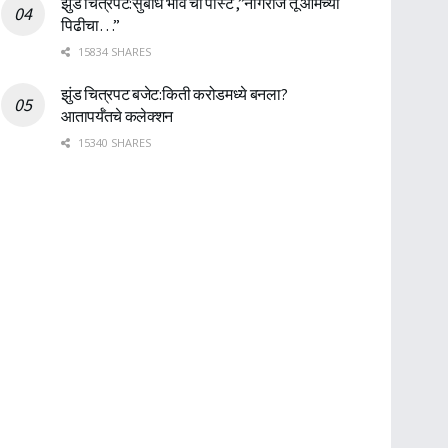
झुंड चित्रपट:सुबोध भावे ची पोस्ट ,”नागराज तू आमच्या
पिढीचा…”
15834 SHARES
झुंड चित्रपट बजेट:किती करोडमध्ये बनला?
आतापर्यँतचे कलेक्शन
15340 SHARES