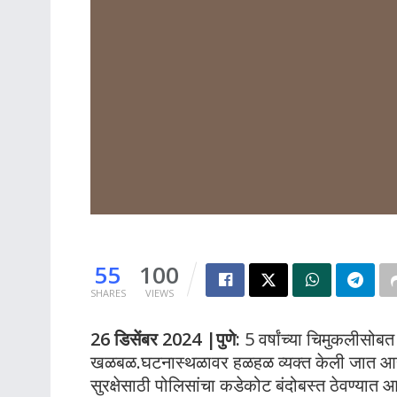
55
100
SHARES
VIEWS
26 डिसेंबर 2024 |पुणे:
5 वर्षांच्या चिमुकलीसोब
खळबळ.घटनास्थळावर हळहळ व्यक्त केली जात आहे,सुट
सुरक्षेसाठी पोलिसांचा कडेकोट बंदोबस्त ठेवण्या