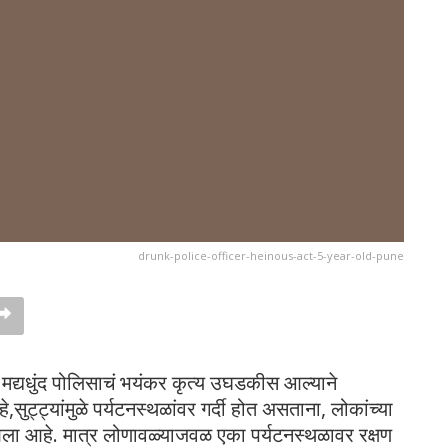
drunk-police-officer-heinous-act-5-year-old-pune
त मद्यधुंद पोलिसाचं भयंकर कृत्य उघडकीस आल्याने
्ट्यांमुळे पर्यटनस्थळांवर गर्दी होत असताना, लोकांच्या
त आला आहे. मात्र लोणावळ्याजवळ एका पर्यटनस्थळावर रक्षण