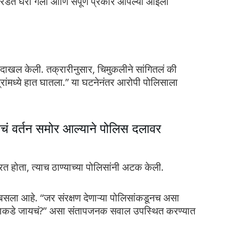
रडत घरी गेली आणि संपूर्ण प्रकार आपल्या आईला
ाखल केली. तक्रारीनुसार, चिमुकलीने सांगितलं की
त्रांमध्ये हात घातला.” या घटनेनंतर आरोपी पोलिसाला
िसाचं वर्तन समोर आल्याने पोलिस दलावर
रत होता, त्याच ठाण्याच्या पोलिसांनी अटक केली.
 बसला आहे. “जर संरक्षण देणाऱ्या पोलिसांकडूनच असा
कुणाकडे जायचं?” असा संतापजनक सवाल उपस्थित करण्यात