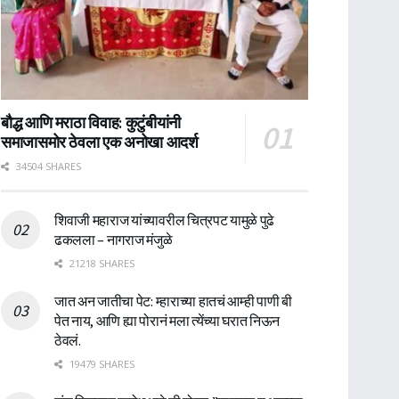
बौद्ध आणि मराठा विवाह: कुटुंबीयांनी
समाजासमोर ठेवला एक अनोखा आदर्श
34504 SHARES
शिवाजी महाराज यांच्यावरील चित्रपट यामुळे पुढे
ढकलला – नागराज मंजुळे
21218 SHARES
जात अन जातीचा पेट: म्हाराच्या हातचं आम्ही पाणी बी
पेत नाय, आणि ह्या पोरानं मला त्येंच्या घरात निऊन
ठेवलं.
19479 SHARES