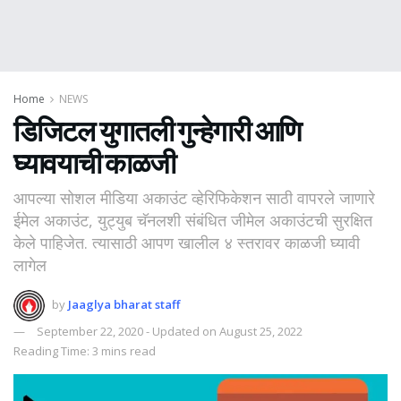
Home
NEWS
डिजिटल युगातली गुन्हेगारी आणि
घ्यावयाची काळजी
आपल्या सोशल मीडिया अकाउंट व्हेरिफिकेशन साठी वापरले जाणारे
ईमेल अकाउंट, युट्युब चॅनलशी संबंधित जीमेल अकाउंटची सुरक्षित
केले पाहिजेत. त्यासाठी आपण खालील ४ स्तरावर काळजी घ्यावी
लागेल
by
Jaaglya bharat staff
September 22, 2020 - Updated on August 25, 2022
Reading Time: 3 mins read