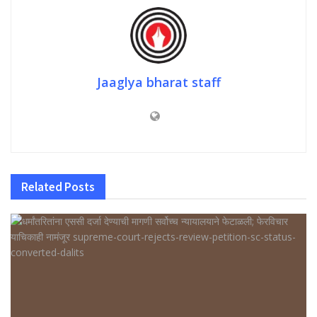
Jaaglya bharat staff
Related
Posts