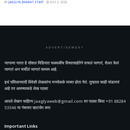
BY
JAAGLYA BHARAT STAFF
JULY 2, 2026
ADVERTISEMENT
जागल्या भारत
हे सोशल मिडियात चळवळींच विश्वासार्हतेने वाचलं जाणारं, शेअर केलं
जाणारं अन चर्चीलं जाणारं माध्यम आहे.
इथं संविधानवादी विवेकी लेखकांना मनमोकळे व्यक्त होता येतं. तुम्हाला काही मांडायचं
आहे तर आमच्याकडे लेख पाठवा
आपले लेखन साहित्य jaaglyaweb@gmail.com वर पाठवा किंवा +91 88284
53346 या नंबरवर व्हाटसेप करा
Important Links