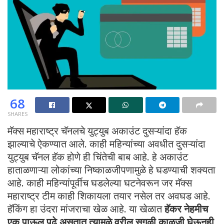
68
SHARES
मॅक्स महाराष्ट्र चॅनलचे युट्युब अकाउंट दुसऱ्यांदा हॅक
झाल्याचे ऐकण्यात आले. काही महिन्यांच्या अवधीत दुसऱ्यांदा
युट्युब चॅनल हॅक होणे ही चिंतेची बाब आहे. हे अकाउंट
हाताळणाऱ्या लोकांच्या निष्काळजीपणामुळे हे घडण्याची शक्यता
आहे. काही महिन्यांपूर्वीच घडलेल्या घटनेवरून जर मॅक्स
महाराष्ट्र टीम काही शिकायला तयार नसेल तर अवघड आहे.
हॅकिंग हा उंदरा मांजराचा खेळ आहे. या खेळात
हॅकर नेहमीच
एक पाऊल पुढे असतात त्यामुळे वरील सगळी काळजी घेऊनही