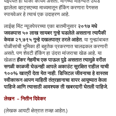
येईपर्यंत हा धोका कायम असतो. मागच्या महिन्यात उघड
झालेला व्हाट्सएच्या माध्यमातून हॅकिंग करणारा पेगसस
स्पायवेअर हे त्याचं एक उदाहरण आहे.
लाईव्ह मिंट न्यूजपेपरच्या एका बातमीनुसार
२०१७ मधे
जवळपास ५० लाख सायबर गुन्हे घडलेले असताना त्यापैकी
केवळ २१,७९५ गुन्हे दखलपात्र ठरले आहेत.
या गुन्ह्यांबाबत
पोळीसांची भूमिका ही बहुतेक प्रकरणात चालढकल करणारी
असते. पण शेवटी हॅकिंग हा उंदरा मांजराचा खेळ आहे. या
खेळात
हॅकर नेहमीच एक पाऊल पुढे असतात त्यामुळे वरील
सगळी काळजी घेऊनही आपले अकाउंट सुरक्षित राहील याची
१००% खात्री देता येत नाही. डिजिटल जीवनाचा हे वास्तव
स्वीकारून आपण माहिती तंत्रज्ञानाचा वापर आयुष्यात केला
पाहिजे आणि त्यासाठी आवश्यक ती खबरदारी घेतली पाहिजे.
लेखन – नितीन दिवेकर
(लेखक आयटी क्षेत्रात तज्ज्ञ आहेत.)