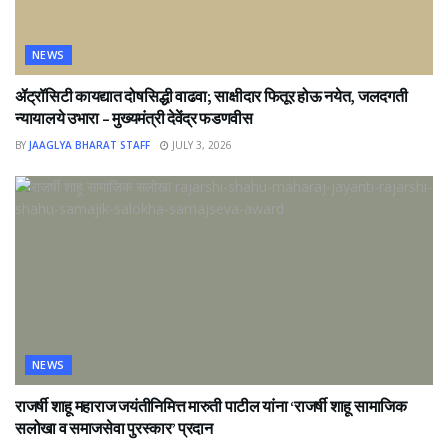
NEWS
ॲट्रॉसिटी कायद्यात दोषसिद्धी वाढवा; साक्षीदार फितूर होऊ नयेत, जलदगती
न्यायालये उभारा – मुख्यमंत्री देवेंद्र फडणवीस
BY
JAAGLYA BHARAT STAFF
JULY 3, 2026
NEWS
राजर्षी शाहू महाराज जयंतीनिमित्त मारुती पाटील यांना ‘राजर्षी शाहू सामाजिक
सलोखा व समाजसेवा पुरस्कार’ प्रदान