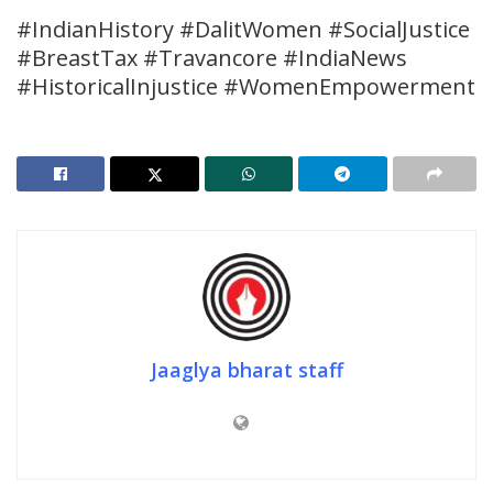
#IndianHistory #DalitWomen #SocialJustice
#BreastTax #Travancore #IndiaNews
#HistoricalInjustice #WomenEmpowerment
Jaaglya bharat staff