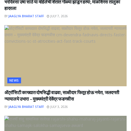
भरदिवसा उषा साठे या महिलेची शेतात गोळ्या झाडून हत्या; माळशिरस तालुका
हादरला
BY
JAAGLYA BHARAT STAFF
JULY 7, 2026
NEWS
ॲट्रॉसिटी कायद्यात दोषसिद्धी वाढवा; साक्षीदार फितूर होऊ नयेत, जलदगती
न्यायालये उभारा – मुख्यमंत्री देवेंद्र फडणवीस
BY
JAAGLYA BHARAT STAFF
JULY 3, 2026