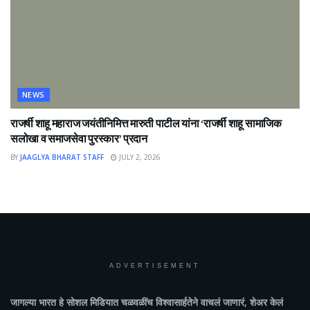
NEWS
राजर्षी शाहू महाराज जयंतीनिमित्त मारुती पाटील यांना ‘राजर्षी शाहू सामाजिक
सलोखा व समाजसेवा पुरस्कार’ प्रदान
BY
JAAGLYA BHARAT STAFF
JULY 2, 2026
ADVERTISEMENT
जागल्या भारत
हे सोशल मिडियात चळवळींच विश्वासार्हतेने वाचलं जाणारं, शेअर केलं