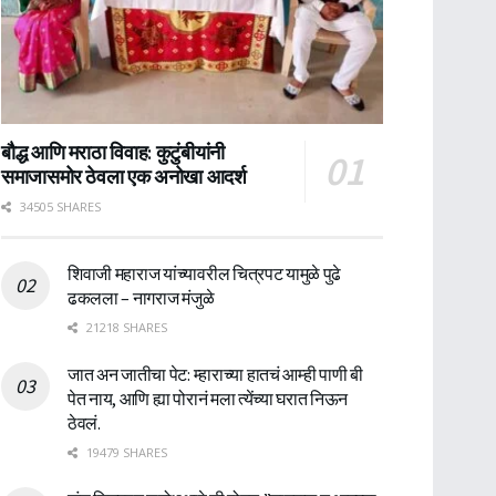
बौद्ध आणि मराठा विवाह: कुटुंबीयांनी
समाजासमोर ठेवला एक अनोखा आदर्श
34505 SHARES
शिवाजी महाराज यांच्यावरील चित्रपट यामुळे पुढे
ढकलला – नागराज मंजुळे
21218 SHARES
जात अन जातीचा पेट: म्हाराच्या हातचं आम्ही पाणी बी
पेत नाय, आणि ह्या पोरानं मला त्येंच्या घरात निऊन
ठेवलं.
19479 SHARES