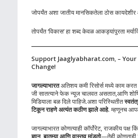
जोपर्यंत अशा जातीय मानसिकतेला ठोस कायदेशीर
तोपर्यंत ‘विकास’ हा शब्द केवळ आकड्यांपुरता मर्या
Support Jaaglyabharat.com
,
– Your
Change!
जागल्याभारत
अतिशय कमी रिसोर्स मध्ये काम करत आह
जी सातत्याने फेक न्यूज चालवत असतात,आणि शोषित
मिडियाला बळ दिले पाहिजे.अशा परिस्थितीत
स्वतं
टिकून राहणे अत्यंत कठीण झाले आहे
. म्हणूनच आ
जागल्याभारत कोणत्याही कॉर्पोरेट, राजकीय पक्ष किंव
ज्ञान, बातम्या आणि वास्तव मांडतो
—तेही कोणताही 