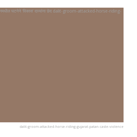
dalit-groom-attacked-horse-riding-gujarat-patan-caste-violence