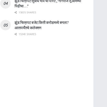
झुंड चित्रपट:सुबोध भावे ची पोस्ट ,”नागराज तू आमच्या
पिढीचा…”
15835 SHARES
झुंड चित्रपट बजेट:किती करोडमध्ये बनला?
आतापर्यँतचे कलेक्शन
15340 SHARES