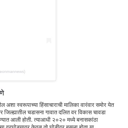
@neonmannews)
णे
ील अशा स्वरूपाच्या हिंसाचाराची मालिका वारंवार समोर येत
नगर जिल्ह्यातील चडासना गावात दलित वर विकास चावडा
्यात आली होती. त्याआधी २०२० मध्ये बनासकांठा
ाच्या वरघोड्यावर केवळ तो घोडीवर बसला होता या