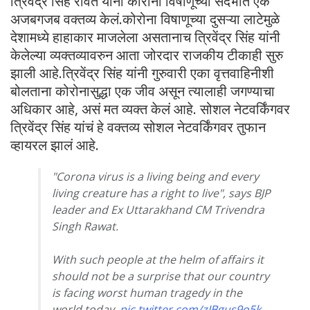
त्रिवेंद्र सिंह रावत यांनी कोरोना विषाणूच्या संदर्भात एक
अजबगजब वक्तव्य केलं.कोरोना विषाणूच्या दुसऱ्या लाटेमुळे
देशामध्ये हाहाकार माजलेला असतानाच त्रिवेंद्र सिंह यांनी
केलेल्या व्यक्तव्यावरुन आता जोरदार राजकीय टीकाही सुरु
झाली आहे.त्रिवेंद्र सिंह यांनी गुरुवारी एका वृत्तवाहिनीशी
बोलताना कोरोनासुद्धा एक जीव असून त्यालाही जगण्याचा
अधिकार आहे, असं मत व्यक्त केलं आहे. सोशल नेटवर्किंगवर
त्रिवेंद्र सिंह यांचं हे वक्तव्य सोशल नेटवर्किंगवर तुफान
व्हायरल झालं आहे.
"Corona virus is a living being and every
living creature has a right to live", says BJP
leader and Ex Uttarakhand CM Trivendra
Singh Rawat.
With such people at the helm of affairs it
should not be a surprise that our country
is facing worst human tragedy in the
world today.
pic.twitter.com/zJBgus9o5k