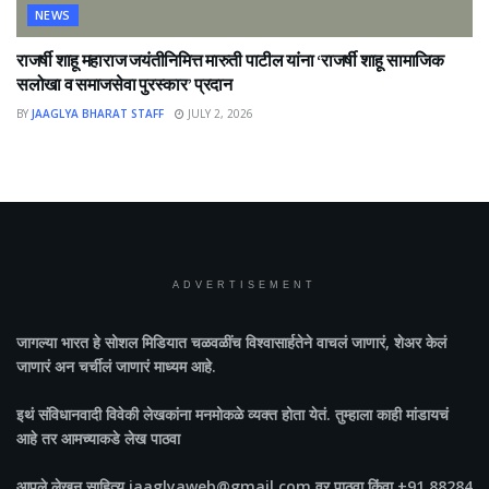
NEWS
राजर्षी शाहू महाराज जयंतीनिमित्त मारुती पाटील यांना ‘राजर्षी शाहू सामाजिक
सलोखा व समाजसेवा पुरस्कार’ प्रदान
BY
JAAGLYA BHARAT STAFF
JULY 2, 2026
ADVERTISEMENT
जागल्या भारत
हे सोशल मिडियात चळवळींच विश्वासार्हतेने वाचलं जाणारं, शेअर केलं
जाणारं अन चर्चीलं जाणारं माध्यम आहे.
इथं संविधानवादी विवेकी लेखकांना मनमोकळे व्यक्त होता येतं. तुम्हाला काही मांडायचं
आहे तर आमच्याकडे लेख पाठवा
आपले लेखन साहित्य jaaglyaweb@gmail.com वर पाठवा किंवा +91 88284