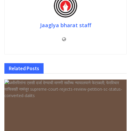
Jaaglya bharat staff
Related
Posts