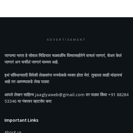
ADVERTISEMENT
जागल्या भारत
हे सोशल मिडियात चळवळींच विश्वासार्हतेने वाचलं जाणारं, शेअर केलं
जाणारं अन चर्चीलं जाणारं माध्यम आहे.
इथं संविधानवादी विवेकी लेखकांना मनमोकळे व्यक्त होता येतं. तुम्हाला काही मांडायचं
आहे तर आमच्याकडे लेख पाठवा
आपले लेखन साहित्य jaaglyaweb@gmail.com वर पाठवा किंवा +91 88284
53346 या नंबरवर व्हाटसेप करा
Important Links
About us