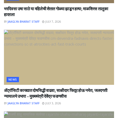
भरदिवसा उषा साठे या महिलेची शेतात गोळ्या झाडून हत्या; माळशिरस तालुका
हादरला
BY
JAAGLYA BHARAT STAFF
JULY 7, 2026
NEWS
ॲट्रॉसिटी कायद्यात दोषसिद्धी वाढवा; साक्षीदार फितूर होऊ नयेत, जलदगती
न्यायालये उभारा – मुख्यमंत्री देवेंद्र फडणवीस
BY
JAAGLYA BHARAT STAFF
JULY 3, 2026