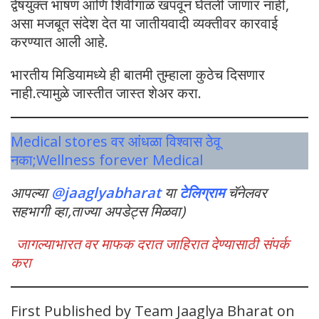
द्वेषयुक्त भाषण आणि शिवीगाळ खपवून घेतली जाणार नाही,
असा मजबूत संदेश देत या जातीयवादी व्यक्तीवर कारवाई
करण्यात आली आहे.
भारतीय मिडियामध्ये ही बातमी तुम्हाला कुठेच दिसणार
नाही.त्यामुळे जास्तीत जास्त शेअर करा.
Medical stores वर आंधळा विश्वास ठेवू
नका;Wellness forever Medical
आपल्या
@jaaglyabharat
या
टेलिग्राम
चॅनेलवर
सहभागी व्हा,ताज्या अपडेट्स मिळवा)
जागल्याभारत वर माफक दरात जाहिरात देण्यासाठी संपर्क
करा
First Published by Team Jaaglya Bharat on