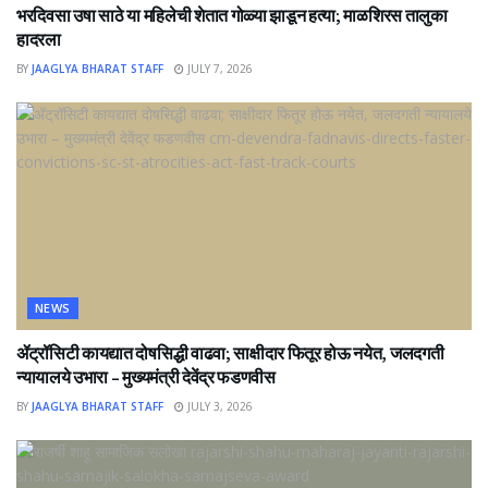
भरदिवसा उषा साठे या महिलेची शेतात गोळ्या झाडून हत्या; माळशिरस तालुका
हादरला
BY
JAAGLYA BHARAT STAFF
JULY 7, 2026
NEWS
ॲट्रॉसिटी कायद्यात दोषसिद्धी वाढवा; साक्षीदार फितूर होऊ नयेत, जलदगती
न्यायालये उभारा – मुख्यमंत्री देवेंद्र फडणवीस
BY
JAAGLYA BHARAT STAFF
JULY 3, 2026