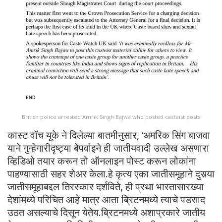
British police arrested Amrik Singh Bajwa who posted casteist posts
कास्ट वॉच यूके ने दिलेल्या बातमीनुसार, ‘अमरिक सिंग बाजवा
याने गुन्हेगारीदृष्ट्या बेपर्वाइने ही जातीयवादी उल्लेख असणारा
व्हिडिओ तयार करून तो ऑनलाइन पोस्ट करून लोकांना
पाहण्यासाठी सहर शेअर केला.हे कृत्य एका जातीसमूहाने दुसर्‍या
जातीसमूहाबद्दल तिरस्कार दर्शविते, ही प्रथा भारतासारख्या
देशांमध्ये परिचित आहे मात्र आता ब्रिटनमध्ये त्याचे पडसाद
उठत असल्याचे दिसून येतेय.ब्रिटनमध्ये अशाप्रकारे जातीय