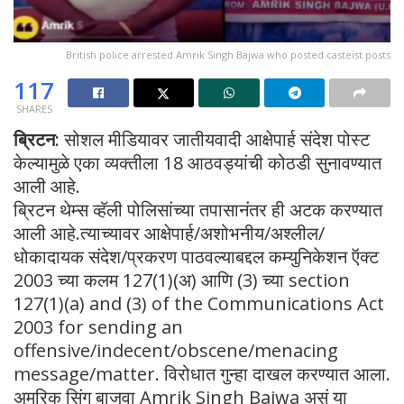
British police arrested Amrik Singh Bajwa who posted casteist posts
117
SHARES
ब्रिटन
: सोशल मीडियावर जातीयवादी आक्षेपार्ह संदेश पोस्ट
केल्यामुळे एका व्यक्तीला 18 आठवड्यांची कोठडी सुनावण्यात
आली आहे.
ब्रिटन थेम्स व्हॅली पोलिसांच्या तपासानंतर ही अटक करण्यात
आली आहे.त्याच्यावर आक्षेपार्ह/अशोभनीय/अश्लील/
धोकादायक संदेश/प्रकरण पाठवल्याबद्दल कम्युनिकेशन ऍक्ट
2003 च्या कलम 127(1)(अ) आणि (3) च्या section
127(1)(a) and (3) of the Communications Act
2003 for sending an
offensive/indecent/obscene/menacing
message/matter. विरोधात गुन्हा दाखल करण्यात आला.
अमरिक सिंग बाजवा Amrik Singh Bajwa असं या