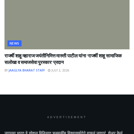
NEWS
राजर्षी शाहू महाराज जयंतीनिमित्त मारुती पाटील यांना ‘राजर्षी शाहू सामाजिक
सलोखा व समाजसेवा पुरस्कार’ प्रदान
BY
JAAGLYA BHARAT STAFF
JULY 2, 2026
ADVERTISEMENT
जागल्या भारत
हे सोशल मिडियात चळवळींच विश्वासार्हतेने वाचलं जाणारं, शेअर केलं