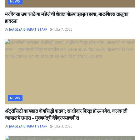
NEWS
भरदिवसा उषा साठे या महिलेची शेतात गोळ्या झाडून हत्या; माळशिरस तालुका
हादरला
BY
JAAGLYA BHARAT STAFF
JULY 7, 2026
NEWS
ॲट्रॉसिटी कायद्यात दोषसिद्धी वाढवा; साक्षीदार फितूर होऊ नयेत, जलदगती
न्यायालये उभारा – मुख्यमंत्री देवेंद्र फडणवीस
BY
JAAGLYA BHARAT STAFF
JULY 3, 2026