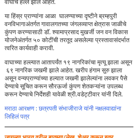
वाघांचे हल्ले झाले आहेत.
या हिंस्र प्राण्यांना आळा घालण्याच्या दृष्टीने ब्रम्हपुरी
वनविभागाअंतर्गत गावालगतच्या जंगलव्याप्त क्षेत्रास जाळीचे
कुंपण करण्यासाठी डॉ. श्यामाप्रसाद मुखर्जी जन वन विकास
योजनेअंतर्गत ५० कोटींची तरतूद असलेल्या प्रस्तावासंदर्भात
त्वरित कार्यवाही करावी.
वाघाच्या हल्ल्यात आतापर्यंत १९ नागरिकांचा मृत्यू झाला असून
६९ नागरिक जखमी झाले आहेत. खरीप हंगाम सुरु झाला
असून वन्यप्राण्यांच्या हल्यात जखमी झालेल्यांना लवकर पैसे
देण्याचे सूचित करून सौरऊर्जा कुंपण शेतकऱ्यांना उपलब्ध
करून देण्याचे निर्देशही यावेळी श्री.वडेट्टीवार यांनी दिले.
मराठा आरक्षण : छत्रपती संभाजीराजे यांनी नक्षलवाद्यांना
लिहिलं पत्र
जागल्या भारत वरील बातम्या/लेख शेअर करून इतर