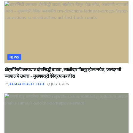
NEWS
ॲट्रॉसिटी कायद्यात दोषसिद्धी वाढवा; साक्षीदार फितूर होऊ नयेत, जलदगती
न्यायालये उभारा – मुख्यमंत्री देवेंद्र फडणवीस
BY
JAAGLYA BHARAT STAFF
JULY 3, 2026