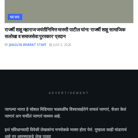
NEWS
राजर्षी शाहू महाराज जयंतीनिमित्त मारुती पाटील यांना ‘राजर्षी शाहू सामाजिक
सलोखा व समाजसेवा पुरस्कार’ प्रदान
BY
JAAGLYA BHARAT STAFF
JULY 2, 2026
ADVERTISEMENT
जागल्या भारत
हे सोशल मिडियात चळवळींच विश्वासार्हतेने वाचलं जाणारं, शेअर केलं
जाणारं अन चर्चीलं जाणारं माध्यम आहे.
इथं संविधानवादी विवेकी लेखकांना मनमोकळे व्यक्त होता येतं. तुम्हाला काही मांडायचं
आहे तर आमच्याकडे लेख पाठवा