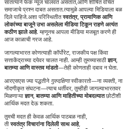
सातत्याने फेक न्यूज चालवत असतात,आणि शोषित वंचित
समाजाचे प्रश्न दाबत असतात.त्यामुळे आपल्या मिडियाला बळ
दिले पाहिजे.अशा परिस्थितीत
स्वतंत्र, प्रामाणिक आणि
लोकांच्या बाजूने उभा असलेला मीडिया टिकून राहणे अत्यंत
कठीण झाले आहे
. म्हणूनच आपला मीडिया मजबूत करणे ही
आज काळाची गरज आहे.
जागल्याभारत कोणत्याही कॉर्पोरेट, राजकीय पक्ष किंवा
सत्ताकेंद्राच्या दयेवर चालत नाही. आम्ही तुमच्यासाठी
ज्ञान,
बातम्या आणि वास्तव मांडतो
—तेही कोणताही दबाव न घेता.
आरएसएस ज्या पद्धतीने
गुरुदक्षिणा
स्वीकारतो—ना व्यक्ती, ना
नोंदणीकृत संघटना—त्याच धर्तीवर, तुम्हीही जागल्याभारतवर
मिळणाऱ्या
ज्ञान, बातम्या आणि माहितीच्या मोबदल्यात
छोटीशी
आर्थिक मदत देऊ शकता.
तुमची मदत ही केवळ आर्थिक पाठबळ नाही,
ती
स्वतंत्र विचारांना दिलेली साथ आहे
,