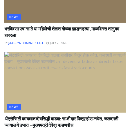
NEWS
भरदिवसा उषा साठे या महिलेची शेतात गोळ्या झाडून हत्या; माळशिरस तालुका
हादरला
BY
JAAGLYA BHARAT STAFF
JULY 7, 2026
NEWS
ॲट्रॉसिटी कायद्यात दोषसिद्धी वाढवा; साक्षीदार फितूर होऊ नयेत, जलदगती
न्यायालये उभारा – मुख्यमंत्री देवेंद्र फडणवीस