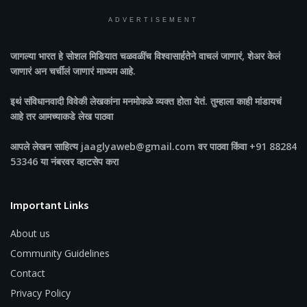
ADVERTISEMENT
जागल्या भारत
हे सोशल मिडियात चळवळींच विश्वासार्हतेने वाचलं जाणारं, शेअर केलं
जाणारं अन चर्चीलं जाणारं माध्यम आहे.
इथं संविधानवादी विवेकी लेखकांना मनमोकळे व्यक्त होता येतं. तुम्हाला काही मांडायचं
आहे तर आमच्याकडे लेख पाठवा
आपले लेखन साहित्य jaaglyaweb@gmail.com वर पाठवा किंवा +91 88284
53346 या नंबरवर व्हाटसेप करा
Important Links
About us
Community Guidelines
Contact
Privacy Policy