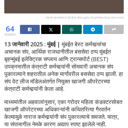
best-workers-strike-disrupts-mumbai-bus-services
64
SHARES
13 जानेवारी 2025 : मुंबई |
मुंबईत बेस्ट कर्मचार्‍यांचा
अचानक संप, आर्थिक राजधानीतील बससेवा ठप्प मुंबईत
बृहन्मुंबई इलेक्ट्रिक सप्लाय आणि ट्रान्सपोर्ट (BEST)
उपक्रमातील कंत्राटी कर्मचार्‍यांनी सोमवारी अचानक संप
पुकारल्याने शहरातील अनेक मार्गांवरील बससेवा ठप्प झाली. हा
संप वेट लीज मॉडेलअंतर्गत नियुक्त खाजगी ऑपरेटरच्या
कंत्राटी कर्मचार्‍यांनी केला आहे.
माध्यमांतील अहवालांनुसार, एका गरोदर महिला कंडक्टरसोबत
खाजगी ऑपरेटरच्या अधिकाऱ्यांनी कथितरित्या गैरवर्तन
केल्यामुळे नाराज कर्मचार्‍यांनी संप पुकारल्याचे समजते. मात्र,
या संपामागील नेमके कारण अद्याप स्पष्ट झालेले नाही.