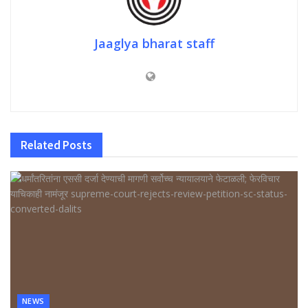
Jaaglya bharat staff
Related
Posts
NEWS