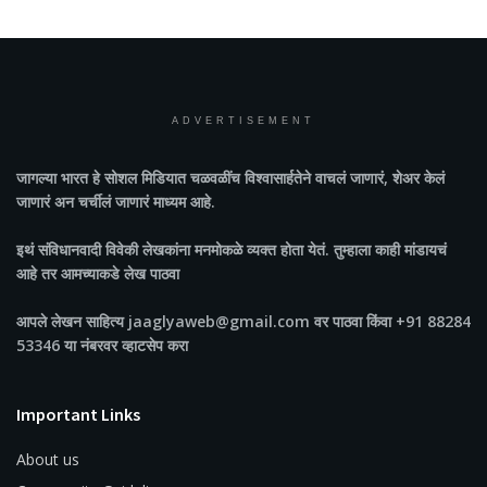
ADVERTISEMENT
जागल्या भारत
हे सोशल मिडियात चळवळींच विश्वासार्हतेने वाचलं जाणारं, शेअर केलं
जाणारं अन चर्चीलं जाणारं माध्यम आहे.
इथं संविधानवादी विवेकी लेखकांना मनमोकळे व्यक्त होता येतं. तुम्हाला काही मांडायचं
आहे तर आमच्याकडे लेख पाठवा
आपले लेखन साहित्य jaaglyaweb@gmail.com वर पाठवा किंवा +91 88284
53346 या नंबरवर व्हाटसेप करा
Important Links
About us