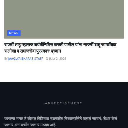
NEWS
राजर्षी शाहू महाराज जयंतीनिमित्त मारुती पाटील यांना ‘राजर्षी शाहू सामाजिक
सलोखा व समाजसेवा पुरस्कार’ प्रदान
BY
JAAGLYA BHARAT STAFF
JULY 2, 2026
ADVERTISEMENT
जागल्या भारत
हे सोशल मिडियात चळवळींच विश्वासार्हतेने वाचलं जाणारं, शेअर केलं
जाणारं अन चर्चीलं जाणारं माध्यम आहे.