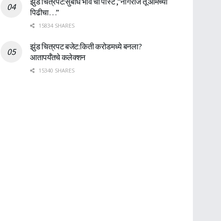
झुंड चित्रपट:सुबोध भावे ची पोस्ट ,”नागराज तू आमच्या
पिढीचा…”
15834 SHARES
झुंड चित्रपट बजेट:किती करोडमध्ये बनला?
आतापर्यँतचे कलेक्शन
15340 SHARES