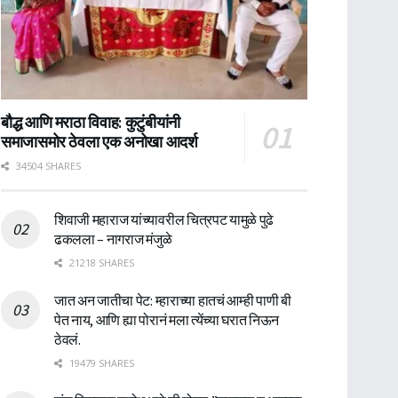
बौद्ध आणि मराठा विवाह: कुटुंबीयांनी
समाजासमोर ठेवला एक अनोखा आदर्श
34504 SHARES
शिवाजी महाराज यांच्यावरील चित्रपट यामुळे पुढे
ढकलला – नागराज मंजुळे
21218 SHARES
जात अन जातीचा पेट: म्हाराच्या हातचं आम्ही पाणी बी
पेत नाय, आणि ह्या पोरानं मला त्येंच्या घरात निऊन
ठेवलं.
19479 SHARES