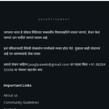
ADVERTISEMENT
जागल्या भारत
हे सोशल मिडियात चळवळींच विश्वासार्हतेने वाचलं जाणारं, शेअर केलं
जाणारं अन चर्चीलं जाणारं माध्यम आहे.
इथं संविधानवादी विवेकी लेखकांना मनमोकळे व्यक्त होता येतं. तुम्हाला काही मांडायचं
आहे तर आमच्याकडे लेख पाठवा
आपले लेखन साहित्य jaaglyaweb@gmail.com वर पाठवा किंवा +91 88284
53346 या नंबरवर व्हाटसेप करा
Important Links
About us
Community Guidelines