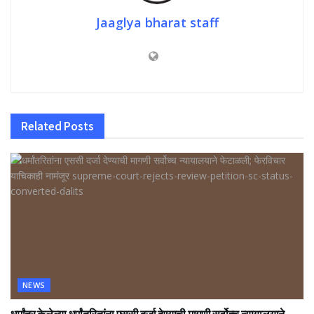
Jaaglya bharat staff
Related
Posts
NEWS