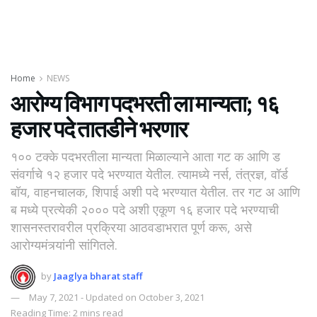
Home
NEWS
आरोग्य विभाग पदभरती ला मान्यता; १६
हजार पदे तातडीने भरणार
१०० टक्के पदभरतीला मान्यता मिळाल्याने आता गट क आणि ड
संवर्गाचे १२ हजार पदे भरण्यात येतील. त्यामध्ये नर्स, तंत्रज्ञ, वॉर्ड
बॉय, वाहनचालक, शिपाई अशी पदे भरण्यात येतील. तर गट अ आणि
ब मध्ये प्रत्येकी २००० पदे अशी एकूण १६ हजार पदे भरण्याची
शासनस्तरावरील प्रक्रिया आठवडाभरात पूर्ण करू, असे
आरोग्यमंत्र्यांनी सांगितले.
by
Jaaglya bharat staff
May 7, 2021 - Updated on October 3, 2021
Reading Time: 2 mins read