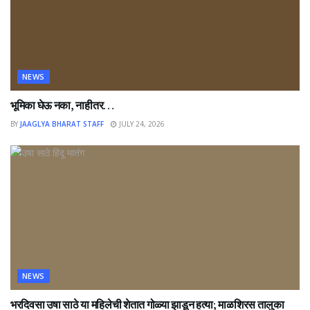
NEWS
भूमिका घेऊ नका, नाहीतर…
BY
JAAGLYA BHARAT STAFF
JULY 24, 2026
NEWS
भरदिवसा उषा साठे या महिलेची शेतात गोळ्या झाडून हत्या; माळशिरस तालुका