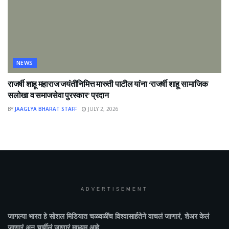
NEWS
राजर्षी शाहू महाराज जयंतीनिमित्त मारुती पाटील यांना ‘राजर्षी शाहू सामाजिक
सलोखा व समाजसेवा पुरस्कार’ प्रदान
BY
JAAGLYA BHARAT STAFF
JULY 2, 2026
ADVERTISEMENT
जागल्या भारत
हे सोशल मिडियात चळवळींच विश्वासार्हतेने वाचलं जाणारं, शेअर केलं
जाणारं अन चर्चीलं जाणारं माध्यम आहे.