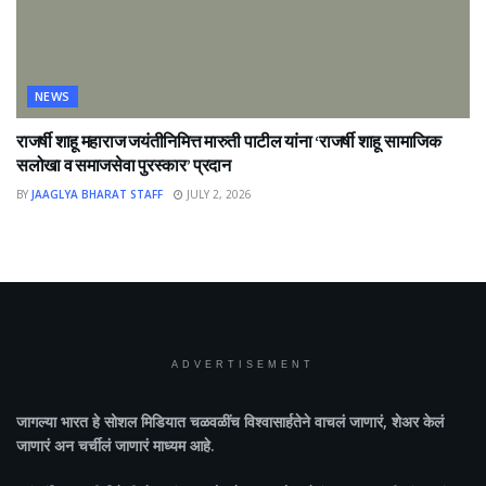
NEWS
राजर्षी शाहू महाराज जयंतीनिमित्त मारुती पाटील यांना ‘राजर्षी शाहू सामाजिक
सलोखा व समाजसेवा पुरस्कार’ प्रदान
BY
JAAGLYA BHARAT STAFF
JULY 2, 2026
ADVERTISEMENT
जागल्या भारत
हे सोशल मिडियात चळवळींच विश्वासार्हतेने वाचलं जाणारं, शेअर केलं
जाणारं अन चर्चीलं जाणारं माध्यम आहे.