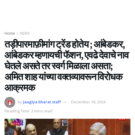
Home
NEWS
तड़ीपारमाफ़ीमांग ट्रेंड होतेय ; आंबेडकर,
आंबेडकर म्हणायची फॅशन, एवढे देवाचे नाव
घेतले असते तर स्वर्ग मिळाला असता;
अमित शाह यांच्या वक्तव्यावरून विरोधक
आक्रमक
by
Jaaglya bharat staff
December 18, 2024
Reading Time: 3 mins read