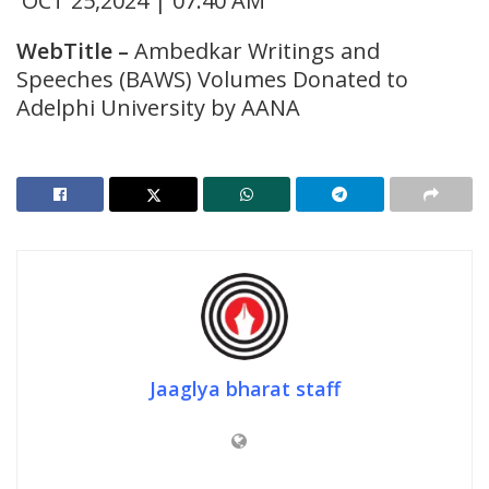
OCT 25,2024 | 07:40 AM
WebTitle
–
Ambedkar Writings and
Speeches (BAWS) Volumes Donated to
Adelphi University by AANA
Jaaglya bharat staff