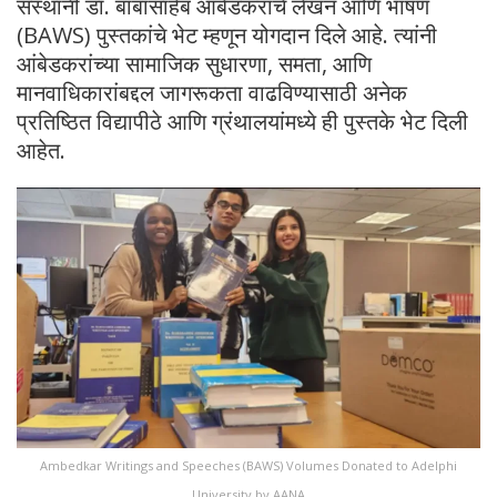
संस्थांनी डॉ. बाबासाहेब आंबेडकरांचे लेखन आणि भाषण
(BAWS) पुस्तकांचे भेट म्हणून योगदान दिले आहे. त्यांनी
आंबेडकरांच्या सामाजिक सुधारणा, समता, आणि
मानवाधिकारांबद्दल जागरूकता वाढविण्यासाठी अनेक
प्रतिष्ठित विद्यापीठे आणि ग्रंथालयांमध्ये ही पुस्तके भेट दिली
आहेत.
Ambedkar Writings and Speeches (BAWS) Volumes Donated to Adelphi
University by AANA