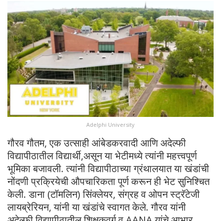
Adelphi University
गौरव गौतम, एक उत्साही आंबेडकरवादी आणि अदेल्फी
विद्यापीठातील विद्यार्थी,असून या भेटीमध्ये त्यांनी महत्त्वपूर्ण
भूमिका बजावली. त्यांनी विद्यापीठाच्या ग्रंथालयात या खंडांची
नोंदणी प्रक्रियेची औपचारिकता पूर्ण करून ही भेट सुनिश्चित
केली. डाना (टॉमलिन) सिंक्लेयर, संग्रह व ओपन स्ट्रॅटेजी
लायब्रेरियन, यांनी या खंडांचे स्वागत केले. गौरव यांनी
अदेल्फी विद्यापीठातील शिक्षकवर्ग व AANA यांचे आभार