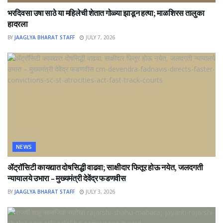
भरदिवसा उषा साठे या महिलेची शेतात गोळ्या झाडून हत्या; माळशिरस तालुका
हादरला
BY
JAAGLYA BHARAT STAFF
JULY 7, 2026
NEWS
ॲट्रॉसिटी कायद्यात दोषसिद्धी वाढवा; साक्षीदार फितूर होऊ नयेत, जलदगती
न्यायालये उभारा – मुख्यमंत्री देवेंद्र फडणवीस
BY
JAAGLYA BHARAT STAFF
JULY 3, 2026