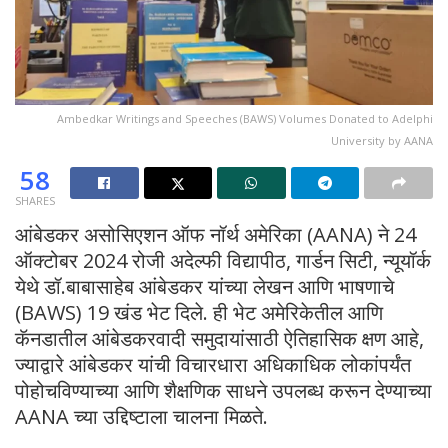
Ambedkar Writings and Speeches (BAWS) Volumes Donated to Adelphi
University by AANA
58
SHARES
आंबेडकर असोसिएशन ऑफ नॉर्थ अमेरिका (AANA) ने 24
ऑक्टोबर 2024 रोजी अदेल्फी विद्यापीठ, गार्डन सिटी, न्यूयॉर्क
येथे डॉ.बाबासाहेब आंबेडकर यांच्या लेखन आणि भाषणाचे
(BAWS) 19 खंड भेट दिले. ही भेट अमेरिकेतील आणि
कॅनडातील आंबेडकरवादी समुदायांसाठी ऐतिहासिक क्षण आहे,
ज्याद्वारे आंबेडकर यांची विचारधारा अधिकाधिक लोकांपर्यंत
पोहोचविण्याच्या आणि शैक्षणिक साधने उपलब्ध करून देण्याच्या
AANA च्या उद्दिष्टाला चालना मिळते.