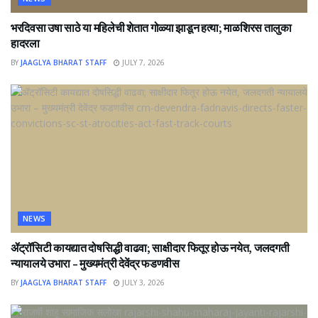
भरदिवसा उषा साठे या महिलेची शेतात गोळ्या झाडून हत्या; माळशिरस तालुका
हादरला
BY
JAAGLYA BHARAT STAFF
JULY 7, 2026
NEWS
ॲट्रॉसिटी कायद्यात दोषसिद्धी वाढवा; साक्षीदार फितूर होऊ नयेत, जलदगती
न्यायालये उभारा – मुख्यमंत्री देवेंद्र फडणवीस
BY
JAAGLYA BHARAT STAFF
JULY 3, 2026