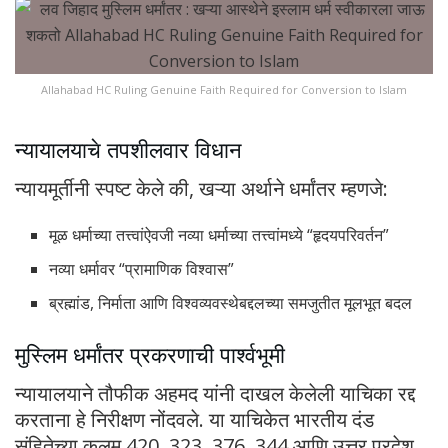
Allahabad HC Ruling Genuine Faith Required for Conversion to Islam
न्यायालयाचे तपशीलवार विधान
न्यायमूर्तीनी स्पष्ट केले की, खऱ्या अर्थाने धर्मांतर म्हणजे:
मूळ धर्माच्या तत्त्वांऐवजी नव्या धर्माच्या तत्त्वांमध्ये “हृदयपरिवर्तन”
नव्या धर्मावर “प्रामाणिक विश्वास”
ब्रह्मांड, निर्माता आणि विश्वव्यवस्थेबद्दलच्या समजुतीत मूलभूत बदल
मुस्लिम धर्मांतर प्रकरणाची पार्श्वभूमी
न्यायालयाने तौफीक अहमद यांनी दाखल केलेली याचिका रद्द
करताना हे निरीक्षण नोंदवले. या याचिकेत भारतीय दंड
संहितेच्या कलम 420, 323, 376, 344 आणि उत्तर प्रदेश