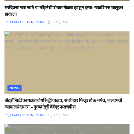
भरदिवसा उषा साठे या महिलेची शेतात गोळ्या झाडून हत्या; माळशिरस तालुका
हादरला
BY
JAAGLYA BHARAT STAFF
JULY 7, 2026
NEWS
ॲट्रॉसिटी कायद्यात दोषसिद्धी वाढवा; साक्षीदार फितूर होऊ नयेत, जलदगती
न्यायालये उभारा – मुख्यमंत्री देवेंद्र फडणवीस
BY
JAAGLYA BHARAT STAFF
JULY 3, 2026