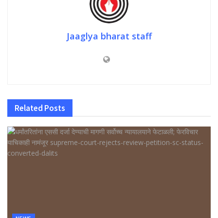
Jaaglya bharat staff
Related
Posts