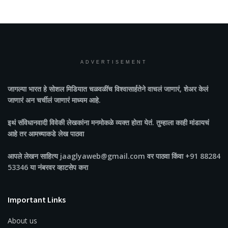
ADVERTISEMENT
जागल्या भारत
हे सोशल मिडियात चळवळींच विश्वासार्हतेने वाचलं जाणारं, शेअर केलं
जाणारं अन चर्चीलं जाणारं माध्यम आहे.
इथं संविधानवादी विवेकी लेखकांना मनमोकळे व्यक्त होता येतं. तुम्हाला काही मांडायचं
आहे तर आमच्याकडे लेख पाठवा
आपले लेखन साहित्य jaaglyaweb@gmail.com वर पाठवा किंवा +91 88284
53346 या नंबरवर व्हाटसेप करा
Important Links
About us