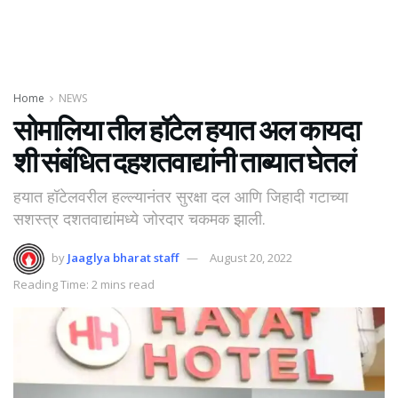
Home
NEWS
सोमालिया तील हॉटेल हयात अल कायदा
शी संबंधित दहशतवाद्यांनी ताब्यात घेतलं
हयात हॉटेलवरील हल्ल्यानंतर सुरक्षा दल आणि जिहादी गटाच्या
सशस्त्र दशतवाद्यांमध्ये जोरदार चकमक झाली.
by
Jaaglya bharat staff
August 20, 2022
Reading Time: 2 mins read