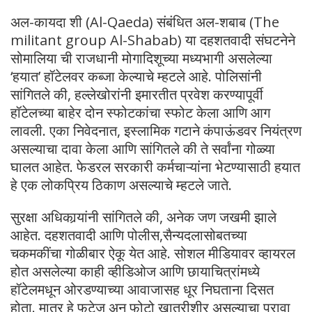
अल-कायदा शी (Al-Qaeda) संबंधित अल-शबाब (The
militant group Al-Shabab) या दहशतवादी संघटनेने
सोमालिया ची राजधानी मोगादिशूच्या मध्यभागी असलेल्या
‘हयात’ हॉटेलवर कब्जा केल्याचे म्हटले आहे. पोलिसांनी
सांगितले की, हल्लेखोरांनी इमारतीत प्रवेश करण्यापूर्वी
हॉटेलच्या बाहेर दोन स्फोटकांचा स्फोट केला आणि आग
लावली. एका निवेदनात, इस्लामिक गटाने कंपाऊंडवर नियंत्रण
असल्याचा दावा केला आणि सांगितले की ते सर्वांना गोळ्या
घालत आहेत. फेडरल सरकारी कर्मचाऱ्यांना भेटण्यासाठी हयात
हे एक लोकप्रिय ठिकाण असल्याचे म्हटले जाते.
सुरक्षा अधिकार्‍यांनी सांगितले की, अनेक जण जखमी झाले
आहेत. दहशतवादी आणि पोलीस,सैन्यदलासोबतच्या
चकमकींचा गोळीबार ऐकू येत आहे. सोशल मीडियावर व्हायरल
होत असलेल्या काही व्हीडिओज आणि छायाचित्रांमध्ये
हॉटेलमधून ओरडण्याच्या आवाजासह धूर निघताना दिसत
होता. मात्र हे फुटेज अन फोटो खात्रीशीर असल्याचा पुरावा