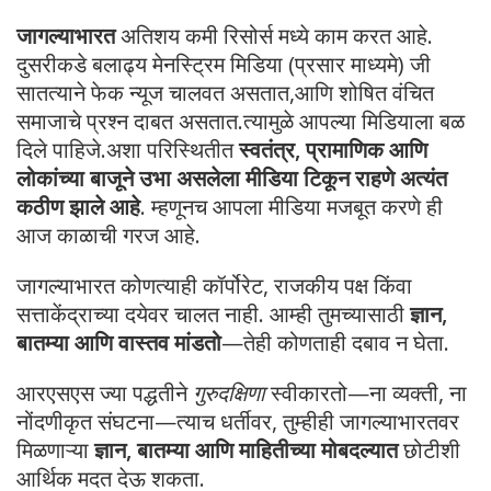
जागल्याभारत
अतिशय कमी रिसोर्स मध्ये काम करत आहे.
दुसरीकडे बलाढ्य मेनस्ट्रिम मिडिया (प्रसार माध्यमे) जी
सातत्याने फेक न्यूज चालवत असतात,आणि शोषित वंचित
समाजाचे प्रश्न दाबत असतात.त्यामुळे आपल्या मिडियाला बळ
दिले पाहिजे.अशा परिस्थितीत
स्वतंत्र, प्रामाणिक आणि
लोकांच्या बाजूने उभा असलेला मीडिया टिकून राहणे अत्यंत
कठीण झाले आहे
. म्हणूनच आपला मीडिया मजबूत करणे ही
आज काळाची गरज आहे.
जागल्याभारत कोणत्याही कॉर्पोरेट, राजकीय पक्ष किंवा
सत्ताकेंद्राच्या दयेवर चालत नाही. आम्ही तुमच्यासाठी
ज्ञान,
बातम्या आणि वास्तव मांडतो
—तेही कोणताही दबाव न घेता.
आरएसएस ज्या पद्धतीने
गुरुदक्षिणा
स्वीकारतो—ना व्यक्ती, ना
नोंदणीकृत संघटना—त्याच धर्तीवर, तुम्हीही जागल्याभारतवर
मिळणाऱ्या
ज्ञान, बातम्या आणि माहितीच्या मोबदल्यात
छोटीशी
आर्थिक मदत देऊ शकता.