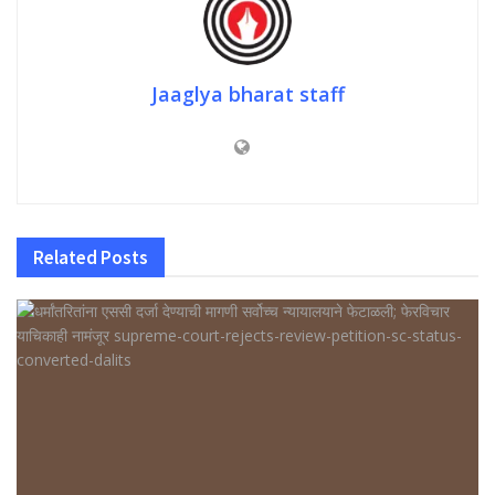
Jaaglya bharat staff
Related
Posts