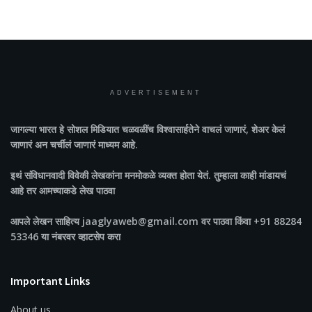
ADVERTISEMENT
जागल्या भारत
हे सोशल मिडियात चळवळींच विश्वासार्हतेने वाचलं जाणारं, शेअर केलं
जाणारं अन चर्चीलं जाणारं माध्यम आहे.
इथं संविधानवादी विवेकी लेखकांना मनमोकळे व्यक्त होता येतं. तुम्हाला काही मांडायचं
आहे तर आमच्याकडे लेख पाठवा
आपले लेखन साहित्य jaaglyaweb@gmail.com वर पाठवा किंवा +91 88284
53346 या नंबरवर व्हाटसेप करा
Important Links
About us