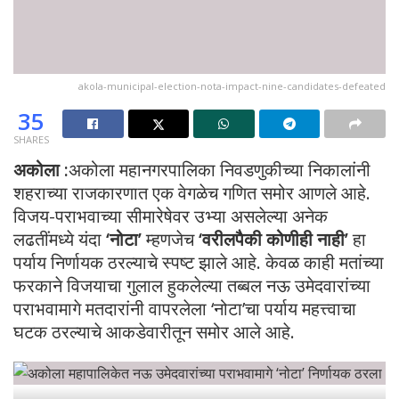
akola-municipal-election-nota-impact-nine-candidates-defeated
35
SHARES
अकोला :
अकोला महानगरपालिका निवडणुकीच्या निकालांनी
शहराच्या राजकारणात एक वेगळेच गणित समोर आणले आहे.
विजय-पराभवाच्या सीमारेषेवर उभ्या असलेल्या अनेक
लढतींमध्ये यंदा
‘नोटा’
म्हणजेच
‘वरीलपैकी कोणीही नाही’
हा
पर्याय निर्णायक ठरल्याचे स्पष्ट झाले आहे. केवळ काही मतांच्या
फरकाने विजयाचा गुलाल हुकलेल्या तब्बल नऊ उमेदवारांच्या
पराभवामागे मतदारांनी वापरलेला ‘नोटा’चा पर्याय महत्त्वाचा
घटक ठरल्याचे आकडेवारीतून समोर आले आहे.