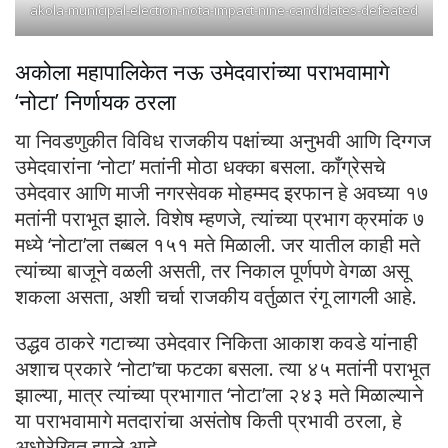
akola-municipal-election-nota-impact-nine-candidates-defeated
अकोला महापालिकेत नऊ उमेदवारांच्या पराभवामागे
‘नोटा’ निर्णायक ठरला
या निवडणुकीत विविध राजकीय पक्षांच्या अनुभवी आणि दिग्गज
उमेदवारांना ‘नोटा’ मतांनी मोठा धक्का बसला. काँग्रेसचे
उमेदवार आणि माजी नगरसेवक मोहम्मद इरफान हे अवघ्या १७
मतांनी पराभूत झाले. विशेष म्हणजे, त्यांच्या प्रभाग क्रमांक ७
मध्ये ‘नोटा’ला तब्बल १५१ मते मिळाली. जर यातील काही मते
त्यांच्या बाजूने वळली असती, तर निकाल पूर्णपणे वेगळा असू
शकला असता, अशी चर्चा राजकीय वर्तुळात रंगू लागली आहे.
उद्धव ठाकरे गटाच्या उमेदवार निकिता आकाश कवडे यांनाही
अशाच प्रकारे ‘नोटा’चा फटका बसला. त्या ४५ मतांनी पराभूत
झाल्या, मात्र त्यांच्या प्रभागात ‘नोटा’ला २४३ मते मिळाल्याने
या पराभवामागे मतदारांचा असंतोष किती प्रभावी ठरला, हे
अधोरेखित झाले आहे.