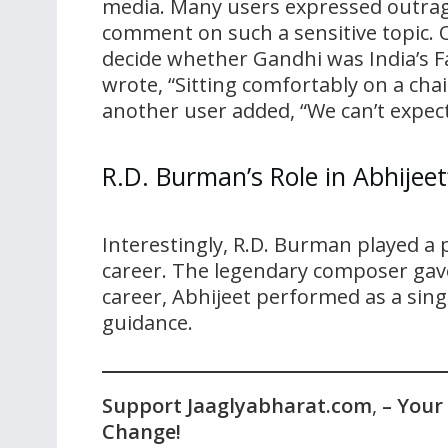
media. Many users expressed outrage
comment on such a sensitive topic.
decide whether Gandhi was India’s F
wrote, “Sitting comfortably on a chai
another user added, “We can’t expec
R.D. Burman’s Role in Abhijeet
Interestingly, R.D. Burman played a p
career. The legendary composer gave h
career, Abhijeet performed as a sin
guidance.
Support Jaaglyabharat.com
,
– Your
Change!