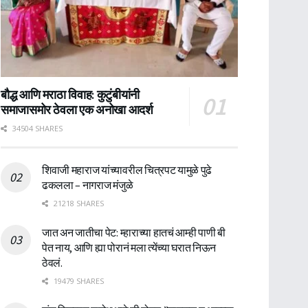
बौद्ध आणि मराठा विवाह: कुटुंबीयांनी
समाजासमोर ठेवला एक अनोखा आदर्श
34504 SHARES
शिवाजी महाराज यांच्यावरील चित्रपट यामुळे पुढे
ढकलला – नागराज मंजुळे
21218 SHARES
जात अन जातीचा पेट: म्हाराच्या हातचं आम्ही पाणी बी
पेत नाय, आणि ह्या पोरानं मला त्येंच्या घरात निऊन
ठेवलं.
19479 SHARES