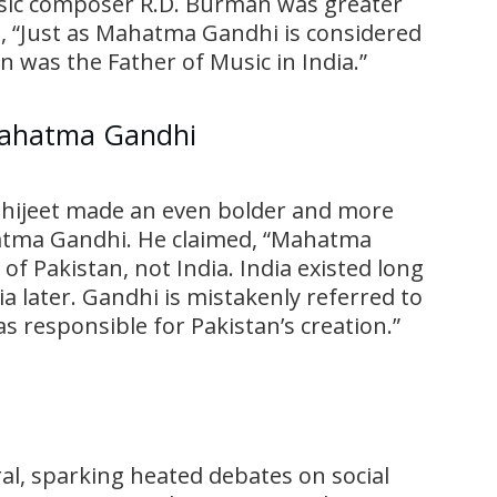
usic composer R.D. Burman was greater
 “Just as Mahatma Gandhi is considered
n was the Father of Music in India.”
Mahatma Gandhi
bhijeet made an even bolder and more
atma Gandhi. He claimed, “Mahatma
f Pakistan, not India. India existed long
a later. Gandhi is mistakenly referred to
as responsible for Pakistan’s creation.”
ral, sparking heated debates on social