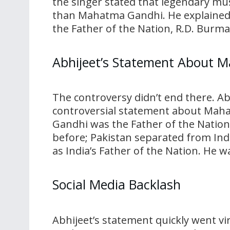
the singer stated that legendary m
than Mahatma Gandhi. He explained,
the Father of the Nation, R.D. Burma
Abhijeet’s Statement About 
The controversy didn’t end there. A
controversial statement about Mah
Gandhi was the Father of the Nation o
before; Pakistan separated from Indi
as India’s Father of the Nation. He w
Social Media Backlash
Abhijeet’s statement quickly went vi