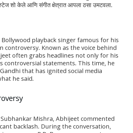
स्टेज शो केले आणि संगीत क्षेत्रात आपला ठसा उमटवला.
 Bollywood playback singer famous for his
in controversy. Known as the voice behind
eet often grabs headlines not only for his
is controversial statements. This time, he
ndhi that has ignited social media
what he said.
roversy
ith Subhankar Mishra, Abhijeet commented
ant backlash. During the conversation,