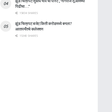
झुंड चित्रपट:सुबोध भावे ची पोस्ट ,”नागराज तू आमच्या
पिढीचा…”
15834 SHARES
झुंड चित्रपट बजेट:किती करोडमध्ये बनला?
आतापर्यँतचे कलेक्शन
15340 SHARES