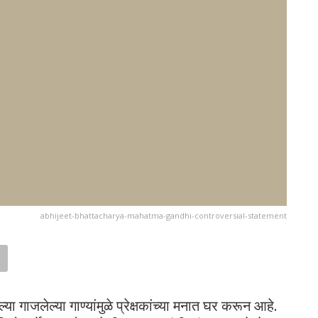
abhijeet-bhattacharya-mahatma-gandhi-controversial-statement
 गाजलेल्या गाण्यांमुळे प्रेक्षकांच्या मनात घर करून आहे.