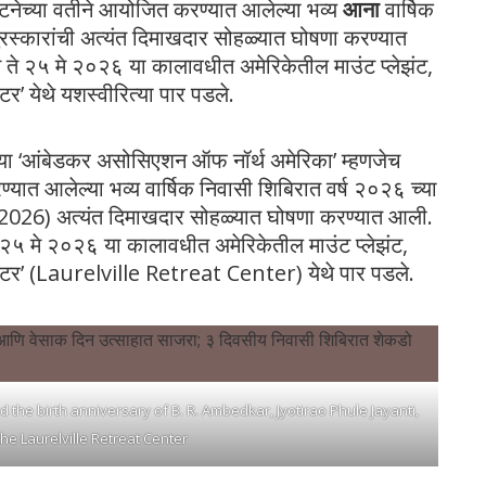
टनेच्या वतीने आयोजित करण्यात आलेल्या भव्य
आना
वार्षिक
रस्कारांची अत्यंत दिमाखदार सोहळ्यात घोषणा करण्यात
े ते २५ मे २०२६ या कालावधीत अमेरिकेतील माउंट प्लेझंट,
ेंटर’ येथे यशस्वीरित्या पार पडले
.
ऱ्या ‘आंबेडकर असोसिएशन ऑफ नॉर्थ अमेरिका’ म्हणजेच
ात आलेल्या भव्य वार्षिक निवासी शिबिरात वर्ष २०२६ च्या
 2026) अत्यंत दिमाखदार सोहळ्यात घोषणा करण्यात आली
.
 ते २५ मे २०२६ या कालावधीत अमेरिकेतील माउंट प्लेझंट,
ीट सेंटर’ (Laurelville Retreat Center) येथे पार पडले
.
the birth anniversary of B. R. Ambedkar, Jyotirao Phule Jayanti,
he Laurelville Retreat Center