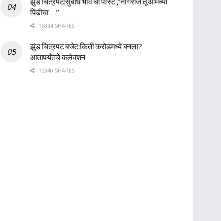
झुंड चित्रपट:सुबोध भावे ची पोस्ट ,”नागराज तू आमच्या
पिढीचा…”
15834 SHARES
झुंड चित्रपट बजेट:किती करोडमध्ये बनला?
आतापर्यँतचे कलेक्शन
15340 SHARES