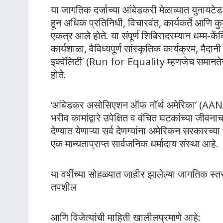
या जागतिक दर्जाच्या आंबेडकरी मेळाव्यात युनायट
हून अधिक प्रतिनिधी, विचारवंत, कार्यकर्ते आणि कुटु
एकत्र आले होते
. या संपूर्ण शिबिरादरम्यान धम्म-कें
कार्यशाळा, वैविध्यपूर्ण सांस्कृतिक कार्यक्रम, म
इक्वॅलिटी’ (Run for Equality म्हणजेच समानते
होते
.
‘आंबेडकर असोसिएशन ऑफ नॉर्थ अमेरिका’ (AANA) ह
भरीव कामांद्वारे उपेक्षित व वंचित घटकांच्या जीवना
देण्यात येणाऱ्या सर्व देणग्यांना अमेरिकन सरकारच्
एक मान्यताप्राप्त सार्वजनिक धर्मादाय संस्था आहे
.
या वर्षीच्या सोहळ्यात जाहीर झालेल्या जागतिक स्तरा
तपशील
आणि विजेत्यांची माहिती खालीलप्रमाणे आहे: