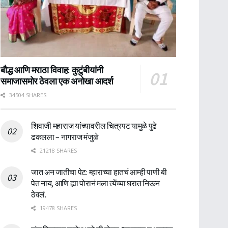
बौद्ध आणि मराठा विवाह: कुटुंबीयांनी
समाजासमोर ठेवला एक अनोखा आदर्श
34504 SHARES
शिवाजी महाराज यांच्यावरील चित्रपट यामुळे पुढे
ढकलला – नागराज मंजुळे
21218 SHARES
जात अन जातीचा पेट: म्हाराच्या हातचं आम्ही पाणी बी
पेत नाय, आणि ह्या पोरानं मला त्येंच्या घरात निऊन
ठेवलं.
19478 SHARES