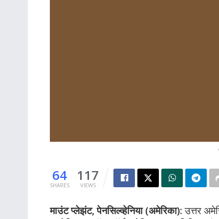
64
117
SHARES
VIEWS
माउंट प्लेझंट, पेनसिल्व्हेनिया (अमेरिका):
उत्तर अमे