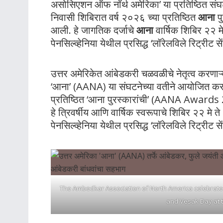
असोसिएशन ऑफ नॉर्थ अमेरिका’ या प्रतिष्ठित संघ
निवासी शिबिरात वर्ष २०२६ च्या प्रतिष्ठित
आना
पु
आली
. हे जागतिक दर्जाचे
आना
वार्षिक शिबिर २२ म
पेनसिल्व्हेनिया येथील प्रसिद्ध ‘लॉरेलविले रिट्रीट स
उत्तर अमेरिकेत आंबेडकरी चळवळीचे नेतृत्व करणा
‘आना’ (AANA) या संघटनेच्या वतीने आयोजित करण्य
प्रतिष्ठित ‘आना पुरस्कारांची’ (AANA Awards
हे त्रिवर्षीय आणि वार्षिक स्वरूपाचे शिबिर २२ मे
पेनसिल्व्हेनिया येथील प्रसिद्ध ‘लॉरेलविले रिट्र
The Ambedkar Association of North America celebrated 
and Vesak Day at t