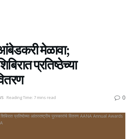
ंबेडकरी मेळावा;
िबिरात प्रतिष्ठेच्या
 वितरण
0
WS
Reading Time: 7 mins read