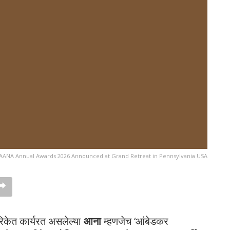
AANA Annual Awards 2026 Announced at Grand Retreat in Pennsylvania USA
रिकेत कार्यरत असलेल्या
आना
म्हणजेच ‘आंबेडकर