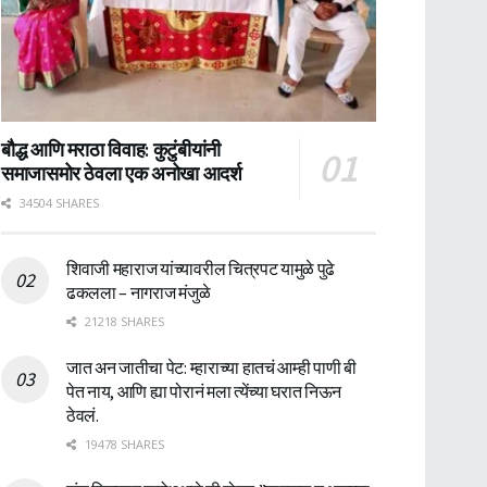
बौद्ध आणि मराठा विवाह: कुटुंबीयांनी
समाजासमोर ठेवला एक अनोखा आदर्श
34504 SHARES
शिवाजी महाराज यांच्यावरील चित्रपट यामुळे पुढे
ढकलला – नागराज मंजुळे
21218 SHARES
जात अन जातीचा पेट: म्हाराच्या हातचं आम्ही पाणी बी
पेत नाय, आणि ह्या पोरानं मला त्येंच्या घरात निऊन
ठेवलं.
19478 SHARES