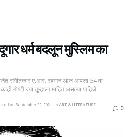
गार धर्म बदलून मुस्लिम का
करविजेते संगीतकार ए.आर. रहमान आज आपला 54 वा
ाही गोष्टी ज्या तुम्हाला माहित असल्या पाहिजे.
pdated on September 22, 2021
in
ART & LITERATURE
0