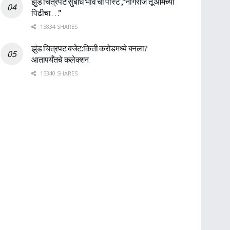
झुंड चित्रपट:सुबोध भावे ची पोस्ट ,”नागराज तू आमच्या
पिढीचा…”
15834 SHARES
झुंड चित्रपट बजेट:किती करोडमध्ये बनला?
आतापर्यँतचे कलेक्शन
15340 SHARES