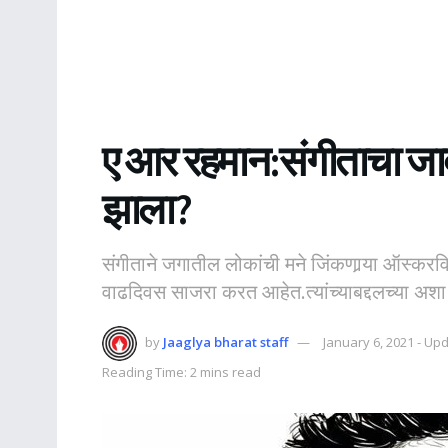
ए आर रहमान:संगीताचा जादू
झाला?
संगीताने जगातील लोकांची मने जिंकणार्‍या ऑस्
वाढदिवस साजरा करत आहेत.त्यांच्याबद्दलच्या अशा क
by
Jaaglya bharat staff
January 6, 2021 - U
Reading Time: 2 mins read