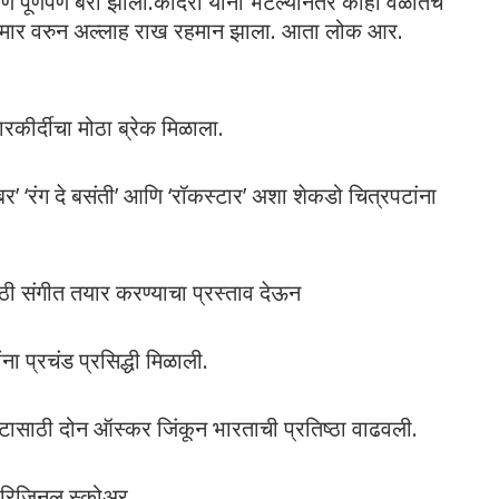
ण पूर्णपणे बरी झाली.कादरी यांना भेटल्यानंतर काही वेळातच
ुमार वरुन अल्लाह राख रहमान झाला. आता लोक आर.
रकीर्दीचा मोठा ब्रेक मिळाला.
अकबर’ ‘रंग दे बसंती’ आणि ‘रॉकस्टार’ अशा शेकडो चित्रपटांना
स’ साठी संगीत तयार करण्याचा प्रस्ताव देऊन
ांना प्रचंड प्रसिद्धी मिळाली.
टासाठी दोन ऑस्कर जिंकून भारताची प्रतिष्ठा वाढवली.
ट ओरिजिनल स्कोअर