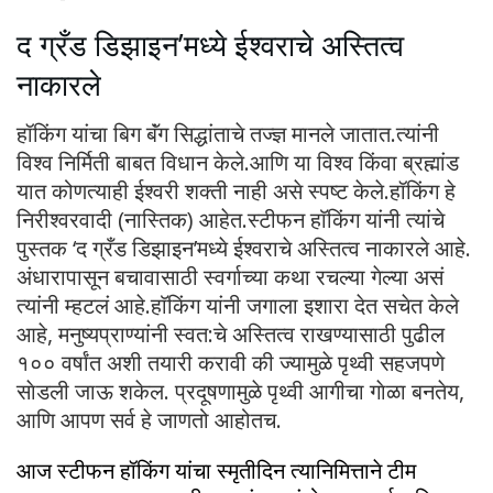
द ग्रँड डिझाइन’मध्ये ईश्वराचे अस्तित्व
नाकारले
हॉकिंग यांचा बिग बॅंग सिद्धांताचे तज्ज्ञ मानले जातात.त्यांनी
विश्व निर्मिती बाबत विधान केले.आणि या विश्व किंवा ब्रह्मांड
यात कोणत्याही ईश्वरी शक्ती नाही असे स्पष्ट केले.हॉकिंग हे
निरीश्वरवादी (नास्तिक) आहेत.स्टीफन हाॅकिंग यांनी त्यांचे
पुस्तक ‘द ग्रँड डिझाइन’मध्ये ईश्वराचे अस्तित्व नाकारले आहे.
अंधारापासून बचावासाठी स्वर्गाच्या कथा रचल्या गेल्या असं
त्यांनी म्हटलं आहे.हाॅकिंग यांनी जगाला इशारा देत सचेत केले
आहे, मनुष्यप्राण्यांनी स्वत:चे अस्तित्व राखण्यासाठी पुढील
१०० वर्षांत अशी तयारी करावी की ज्यामुळे पृथ्वी सहजपणे
साेडली जाऊ शकेल. प्रदूषणामुळे पृथ्वी आगीचा गाेळा बनतेय,
आणि आपण सर्व हे जाणतो आहोतच.
आज स्टीफन हॉकिंग यांचा स्मृतीदिन त्यानिमित्ताने टीम