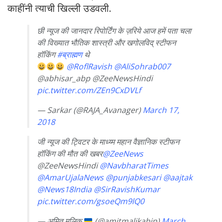
काहींनी त्याची खिल्ली उडवली.
छी न्यूज की जानदार रिपोर्टिंग के ज़रिये आज हमें पता चला
की विख्यात भौतिक शास्त्री और खगोलविद् स्टीफन
हॉकिंग
#ब्राह्मण
थे
@RoflRavish
@AliSohrab007
@abhisar_abp @ZeeNewsHindi
pic.twitter.com/ZEn9CxDVLf
— Sarkar (@RAJA_Avanager)
March 17,
2018
जी न्यूज की ट्विटर के माध्य्म महान वैज्ञानिक स्टीफन
हॉकिंग की मौत की खबर
@ZeeNews
@ZeeNewsHindi
@NavbharatTimes
@AmarUjalaNews
@punjabkesari
@aajtak
@News18India
@SirRavishKumar
pic.twitter.com/gsoeQm9lQ0
— अमित मलिक
(@amitmalikabjp)
March