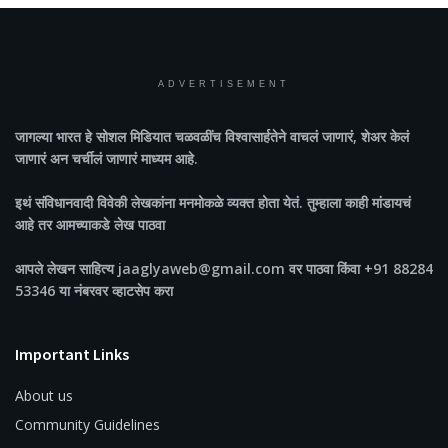
ADVERTISEMENT
जागल्या भारत
हे सोशल मिडियात चळवळींच विश्वासार्हतेने वाचलं जाणारं, शेअर केलं
जाणारं अन चर्चीलं जाणारं माध्यम आहे.
इथं संविधानवादी विवेकी लेखकांना मनमोकळे व्यक्त होता येतं. तुम्हाला काही मांडायचं
आहे तर आमच्याकडे लेख पाठवा
आपले लेखन साहित्य jaaglyaweb@gmail.com वर पाठवा किंवा +91 88284
53346 या नंबरवर व्हाटसेप करा
Important Links
About us
Community Guidelines