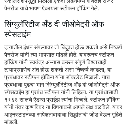
स्कॉलरशिपसुद्धा मिळाली.एकदा लंडनमध्ये गणितज्ञ रॉजर
पेनरोज यांचे भाषण ऐकायला स्टीफन हॉकिंग गेले.
सिंग्युलॅरिटीज अँड दी जीओमेट्री ऑफ
स्पेसटाईम
तार्‍यातील इंधन संपल्यावर तो बिंदूवत होऊ शकतो असे निष्कर्ष
पेनरोज यांनी त्या भाषणात मांडले होते. यावरूनच स्टीफन
हॉकिंग यांनी स्वतंत्र अभ्यास करून संपूर्ण विश्वाचाही
तार्‍याप्रमाणेच अंत होऊ शकतो असा निष्कर्ष काढला, या
प्रबंधावर स्टीफन हॉकिंग यांना डॉक्टरेट मिळाली. याच
प्रबंधाचा पुढचा भाग सिंग्युलॅरिटीज अँड दी जीओमेट्री ऑफ
स्पेसटाईम हा प्रबंध स्टीफन यांनी लिहिला. या प्रबंधासाठी
१९६६ सालचे ऍडम्स प्राईझ त्यांना मिळाले. स्टीफन हॉकिंग
यांनी नंतर कृष्णविवर या विषयाकडे आपले लक्ष वळविले. यावर
आइनस्टाइनच्या सापेक्षतावादाचा सिद्धांताची जोड देऊन गृहिते
मांडली.