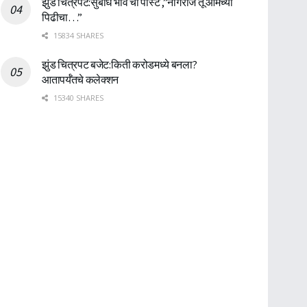
झुंड चित्रपट:सुबोध भावे ची पोस्ट ,”नागराज तू आमच्या
पिढीचा…”
15834 SHARES
झुंड चित्रपट बजेट:किती करोडमध्ये बनला?
आतापर्यँतचे कलेक्शन
15340 SHARES