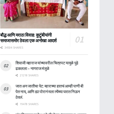
बौद्ध आणि मराठा विवाह: कुटुंबीयांनी
समाजासमोर ठेवला एक अनोखा आदर्श
34504 SHARES
शिवाजी महाराज यांच्यावरील चित्रपट यामुळे पुढे
ढकलला – नागराज मंजुळे
21218 SHARES
जात अन जातीचा पेट: म्हाराच्या हातचं आम्ही पाणी बी
पेत नाय, आणि ह्या पोरानं मला त्येंच्या घरात निऊन
ठेवलं.
19478 SHARES