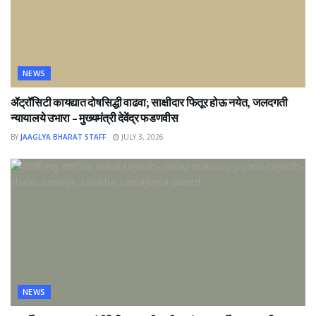
NEWS
ॲट्रॉसिटी कायद्यात दोषसिद्धी वाढवा; साक्षीदार फितूर होऊ नयेत, जलदगती
न्यायालये उभारा – मुख्यमंत्री देवेंद्र फडणवीस
BY
JAAGLYA BHARAT STAFF
JULY 3, 2026
NEWS