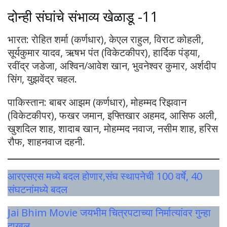
दोन्ही संघांचे संभाव्य खेळाडू -11
भारत: रोहित शर्मा (कर्णधार), केएल राहुल, विराट कोहली,
सूर्यकुमार यादव, ऋषभ पंत (विकेटकीपर), हार्दिक पंड्या,
रवींद्र जडेजा, अश्विन/आवेश खान, भुवनेश्वर कुमार, अर्शदीप
सिंग, युझवेंद्र चहल.
पाकिस्तान: बाबर आझम (कर्णधार), मोहम्मद रिझवान
(विकेटकीपर), फखर जमान, इफ्तिखार अहमद, आसिफ अली,
खुशदिल शाह, शादाब खान, मोहम्मद नवाज, नसीम शाह, हरिस
रौफ, शाहनवाज दहनी.
आरएसएस मध्ये बदल होणार,संघ स्थापनेची 100 वर्षे, 40
संघटनांमध्ये बदल
Jai Bhim Movie जयभीम चित्रपटाच्या निर्मात्यांवर गुन्हा
दाखल