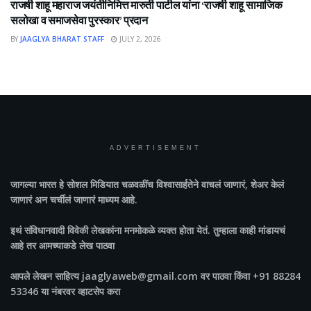
राजर्षी शाहू महाराज जयंतीनिमित्त मारुती पाटील यांना ‘राजर्षी शाहू सामाजिक
सलोखा व समाजसेवा पुरस्कार’ प्रदान
BY
JAAGLYA BHARAT STAFF
JULY 2, 2026
ADVERTISEMENT
जागल्या भारत
हे सोशल मिडियात चळवळींच विश्वासार्हतेने वाचलं जाणारं, शेअर केलं
जाणारं अन चर्चीलं जाणारं माध्यम आहे.
इथं संविधानवादी विवेकी लेखकांना मनमोकळे व्यक्त होता येतं. तुम्हाला काही मांडायचं
आहे तर आमच्याकडे लेख पाठवा
आपले लेखन साहित्य jaaglyaweb@gmail.com वर पाठवा किंवा +91 88284
53346 या नंबरवर व्हाटसेप करा