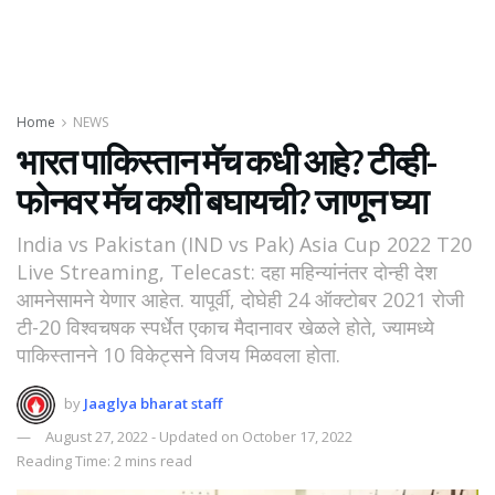
Home
NEWS
भारत पाकिस्तान मॅच कधी आहे? टीव्ही-
फोनवर मॅच कशी बघायची? जाणून घ्या
India vs Pakistan (IND vs Pak) Asia Cup 2022 T20
Live Streaming, Telecast: दहा महिन्यांनंतर दोन्ही देश
आमनेसामने येणार आहेत. यापूर्वी, दोघेही 24 ऑक्टोबर 2021 रोजी
टी-20 विश्वचषक स्पर्धेत एकाच मैदानावर खेळले होते, ज्यामध्ये
पाकिस्तानने 10 विकेट्सने विजय मिळवला होता.
by
Jaaglya bharat staff
August 27, 2022 - Updated on October 17, 2022
Reading Time: 2 mins read