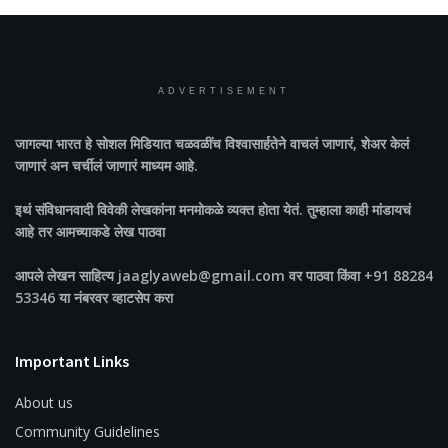
ADVERTISEMENT
जागल्या भारत
हे सोशल मिडियात चळवळींच विश्वासार्हतेने वाचलं जाणारं, शेअर केलं
जाणारं अन चर्चीलं जाणारं माध्यम आहे.
इथं संविधानवादी विवेकी लेखकांना मनमोकळे व्यक्त होता येतं. तुम्हाला काही मांडायचं
आहे तर आमच्याकडे लेख पाठवा
आपले लेखन साहित्य jaaglyaweb@gmail.com वर पाठवा किंवा +91 88284
53346 या नंबरवर व्हाटसेप करा
Important Links
About us
Community Guidelines