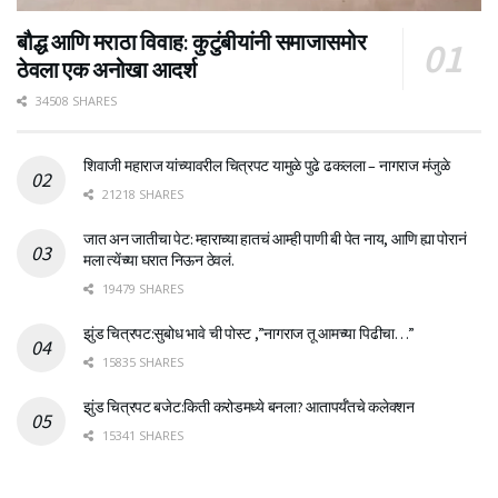
बौद्ध आणि मराठा विवाह: कुटुंबीयांनी समाजासमोर
ठेवला एक अनोखा आदर्श
34508 SHARES
शिवाजी महाराज यांच्यावरील चित्रपट यामुळे पुढे ढकलला – नागराज मंजुळे
21218 SHARES
जात अन जातीचा पेट: म्हाराच्या हातचं आम्ही पाणी बी पेत नाय, आणि ह्या पोरानं
मला त्येंच्या घरात निऊन ठेवलं.
19479 SHARES
झुंड चित्रपट:सुबोध भावे ची पोस्ट ,”नागराज तू आमच्या पिढीचा…”
15835 SHARES
झुंड चित्रपट बजेट:किती करोडमध्ये बनला? आतापर्यँतचे कलेक्शन
15341 SHARES