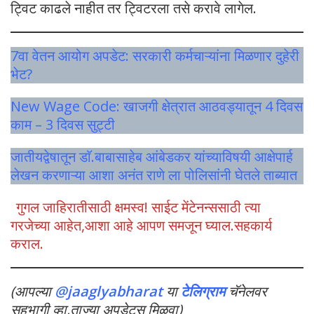
ट्विट काढले नाहीत तर ट्विटरला तसे करावे लागेल.
7वा वेतन आयोग अपडेट: सरकारी कर्मचाऱ्यांना मिळणार दुहेरी
भेट?
New Wage Code: खाजगी क्षेत्रात आठवड्यातून 4 दिवस
काम – 3 दिवस सुट्टी
जातीयद्वेषातून डाॅ.बाबासाहेब आंबेडकर यांच्याविषयी आक्षेपार्ह
लेखन करणाऱ्या आशा अनंत राणे ला पोलिसांनी घेतले ताब्यात
गुगल जाहिरातीसाठी क्षमस्व! साईट मेंटेनन्ससाठी त्या
गरजेच्या आहेत,आशा आहे आपण समजून घ्याल.सहकार्य
कराल.
(आपल्या
@jaaglyabharat
या
टेलिग्राम
चॅनेलवर
सहभागी व्हा,ताज्या अपडेट्स मिळवा)