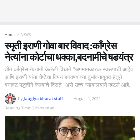
Home
NEWS
स्मृती इराणी गोवा बार विवाद :काँग्रेस
नेत्यांना कोर्टाचा धक्का,बदनामीचे षडयंत्र
तीन काँग्रेस नेत्यांनी केलेली विधाने "अपमानकारक स्वरूपाची आहेत
आणि इराणी यांना चेष्टेचा विषय बनवण्याच्या दुर्भावनायुक्त हेतूने
बनावट पद्धतीने केल्याचे दिसते" असे उच्च न्यायालयाने म्हटले आहे.
by
Jaaglya bharat staff
August 1, 2022
Reading Time: 2 mins read