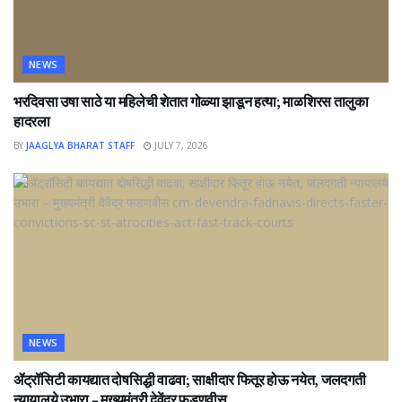
NEWS
भरदिवसा उषा साठे या महिलेची शेतात गोळ्या झाडून हत्या; माळशिरस तालुका
हादरला
BY
JAAGLYA BHARAT STAFF
JULY 7, 2026
NEWS
ॲट्रॉसिटी कायद्यात दोषसिद्धी वाढवा; साक्षीदार फितूर होऊ नयेत, जलदगती
न्यायालये उभारा – मुख्यमंत्री देवेंद्र फडणवीस