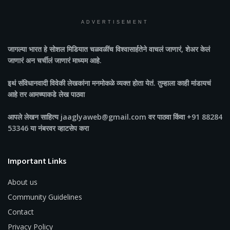
ADVERTISEMENT
जागल्या भारत
हे सोशल मिडियात चळवळींच विश्वासार्हतेने वाचलं जाणारं, शेअर केलं
जाणारं अन चर्चीलं जाणारं माध्यम आहे.
इथं संविधानवादी विवेकी लेखकांना मनमोकळे व्यक्त होता येतं. तुम्हाला काही मांडायचं
आहे तर आमच्याकडे लेख पाठवा
आपले लेखन साहित्य jaaglyaweb@gmail.com वर पाठवा किंवा +91 88284
53346 या नंबरवर व्हाटसेप करा
Important Links
About us
Community Guidelines
Contact
Privacy Policy