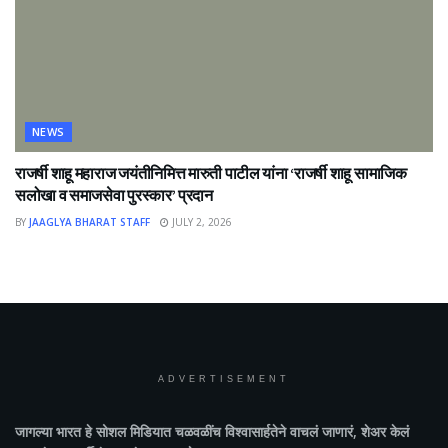
NEWS
राजर्षी शाहू महाराज जयंतीनिमित्त मारुती पाटील यांना ‘राजर्षी शाहू सामाजिक
सलोखा व समाजसेवा पुरस्कार’ प्रदान
BY
JAAGLYA BHARAT STAFF
JULY 2, 2026
ADVERTISEMENT
जागल्या भारत
हे सोशल मिडियात चळवळींच विश्वासार्हतेने वाचलं जाणारं, शेअर केलं