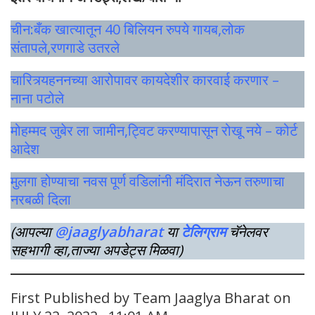
चीन:बँक खात्यातून 40 बिलियन रुपये गायब,लोक
संतापले,रणगाडे उतरले
चारित्र्यहननच्या आरोपावर कायदेशीर कारवाई करणार –
नाना पटोले
मोहम्मद जुबेर ला जामीन,ट्विट करण्यापासून रोखू नये – कोर्ट
आदेश
मुलगा होण्याचा नवस पूर्ण वडिलांनी मंदिरात नेऊन तरुणाचा
नरबळी दिला
(आपल्या
@jaaglyabharat
या
टेलिग्राम
चॅनेलवर
सहभागी व्हा,ताज्या अपडेट्स मिळवा)
First Published by Team Jaaglya Bharat on