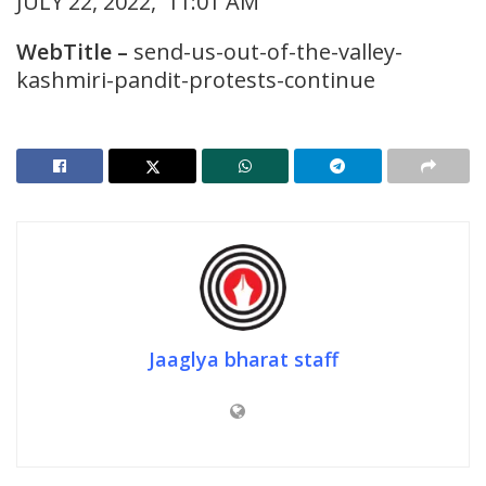
JULY 22, 2022, 11:01 AM
WebTitle –
send-us-out-of-the-valley-
kashmiri-pandit-protests-continue
Jaaglya bharat staff