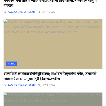
भरदिवसा उषा साठे या महिलेची शेतात गोळ्या झाडून हत्या; माळशिरस तालुका
हादरला
BY
JAAGLYA BHARAT STAFF
JULY 7, 2026
NEWS
ॲट्रॉसिटी कायद्यात दोषसिद्धी वाढवा; साक्षीदार फितूर होऊ नयेत, जलदगती
न्यायालये उभारा – मुख्यमंत्री देवेंद्र फडणवीस
BY
JAAGLYA BHARAT STAFF
JULY 3, 2026