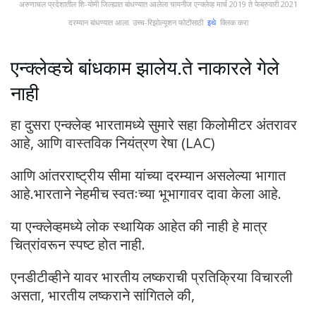
अरुणाचल प्रदेशातील शि-योमी जिल्ह्यात बांधण्यात आलेला चायनीज एन्क्लेव्ह मार्च 2019 ते फेब्रुवारी 2021
दरम्यान बांधण्यात आला. उच्च-रिझोल्यूशन फोटोंसाठी
इथे
क्लिक करा
एन्क्लेव्हचे बांधकाम झालेय.ते नाकारले गेले
नाही
हा दुसरा एन्क्लेव्ह भारतामध्ये सुमारे सहा किलोमीटर अंतरावर
आहे, आणि वास्तविक नियंत्रण रेषा (LAC)
आणि आंतरराष्ट्रीय सीमा यांच्या दरम्यान असलेल्या भागात
आहे.भारताने नेहमीच स्वतःच्या भूभागावर दावा केला आहे.
या एन्क्लेव्हमध्ये लोक स्थायिक आहेत की नाही हे मात्र
चित्रांवरून स्पष्ट होत नाही.
एनडीटीव्हीने यावर भारतीय लष्कराची प्रतिक्रिया विचारली
असता, भारतीय लष्कराने सांगितले की,