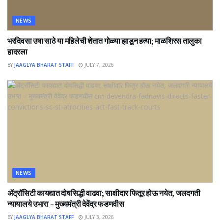
NEWS
भरदिवसा उषा साठे या महिलेची शेतात गोळ्या झाडून हत्या; माळशिरस तालुका
हादरला
BY
JAAGLYA BHARAT STAFF
JULY 7, 2026
NEWS
ॲट्रॉसिटी कायद्यात दोषसिद्धी वाढवा; साक्षीदार फितूर होऊ नयेत, जलदगती
न्यायालये उभारा – मुख्यमंत्री देवेंद्र फडणवीस
BY
JAAGLYA BHARAT STAFF
JULY 3, 2026