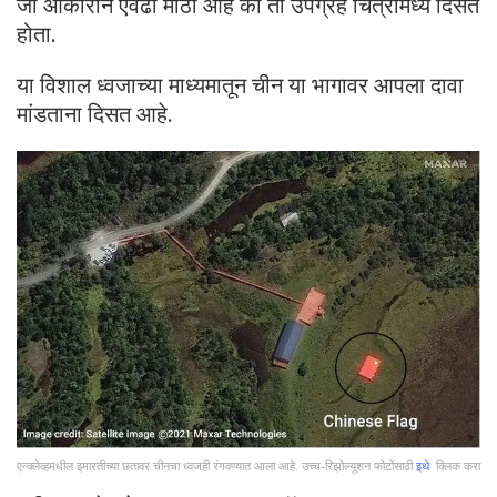
जो आकाराने एवढा मोठा आहे की तो उपग्रह चित्रांमध्ये दिसत
होता.
या विशाल ध्वजाच्या माध्यमातून चीन या भागावर आपला दावा
मांडताना दिसत आहे.
एन्क्लेव्हमधील इमारतीच्या छतावर चीनचा ध्वजही रंगवण्यात आला आहे. उच्च-रिझोल्यूशन फोटोंसाठी
इथे
क्लिक करा