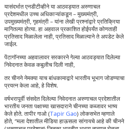
यासंदर्भात एनडीटीव्हीने या आठवड्यात अरुणाचल
प्रदेशमधील उच्च अधिकाऱ्यांकडून – मुख्यमंत्री,
उपमुख्यमंत्री, गृहमंत्री – यांना लेखी प्रश्नांद्वारे प्रतिक्रिया
मागितल्या होत्या. हा अहवाल प्रकाशित होईपर्यंत कोणताही
प्रतिसाद मिळालेला नाही, प्रतिसाद मिळाल्याने ते अपडेट केले
जाईल.
पेंटागॉनच्या अहवालावर सरकारने गेल्या आठवड्यात दिलेल्या
निवेदनात केवळ कबुलीच दिली नाही,
तर चीनने नेमक्या याच बांधकामाद्वारे भारतीय भूभाग जोडण्याचा
प्रयत्न केला आहे, हे विशेष.
वर्षभरापूर्वी संसदेत दिलेल्या निवेदनात अरुणाचल प्रदेशातील
भारतीय जनता पक्षाच्या खासदाराने चीनच्या कब्जावर भाष्य
केले होते. तापीर गाओ (
Tapir Gao
) लोकसभेत म्हणाले
होते, “मला देशातील मीडिया हाऊसला सांगायचे आहे की चीनने
(अरुणाचल प्रदेशात) जितका भारतीय भूभाग ताब्यात घेतला