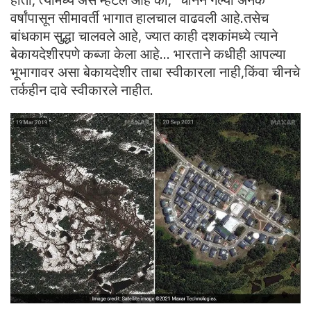
वर्षांपासून सीमावर्ती भागात हालचाल वाढवली आहे.तसेच
बांधकाम सुद्धा चालवले आहे, ज्यात काही दशकांमध्ये त्याने
बेकायदेशीरपणे कब्जा केला आहे… भारताने कधीही आपल्या
भूभागावर असा बेकायदेशीर ताबा स्वीकारला नाही,किंवा चीनचे
तर्कहीन दावे स्वीकारले नाहीत.