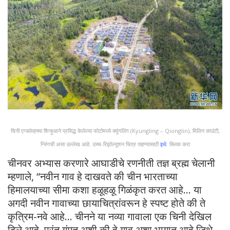
चिनी एन्क्लेव्हच्या शिन्हुआने प्रसिद्ध केलेल्या फोटोमध्ये क्यूंगलिंग (Kyungling – Qionglin), मिलिन काउंटी,
न्यिंगची असा उल्लेख आहे. उच्च-रिझोल्यूशन चित्र पाहण्यासाठी
इथे
क्लिक करा
चीनवर अभ्यास करणारे आघाडीचे रणनीती तज्ञ ब्रह्म चेलानी
म्हणाले, “नवीन गाव हे दाखवते की चीन भारताच्या
हिमालयाच्या सीमा कशा हळूहळू गिळंकृत करत आहे… या
अगदी नवीन गावाच्या छायाचित्रांवरून हे स्पष्ट होते की ते
कृत्रिम-नवे आहे… चीनने या नव्या गावाला एक चिनी देखिल
दिले आहे. परंतु गंमत अशी की हे गाव अशा भागात आहे जिथे