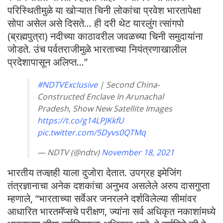
परिस्थितीमुळे या खोऱ्यात चिनी लोकांचा प्रवेश भारतापेक्षा
सोपा असेल असे दिसते… ही दरी थेट यारलुंग त्सांगपो
(ब्रह्मपुत्रा) नदीच्या काठावरील जवळच्या चिनी समुदायांना
जोडते. उंच पर्वतराजीमुळे भारताच्या नियंत्रणाखालील
प्रदेशापासून अलिप्त…”
#NDTVExclusive
| Second China-
Constructed Enclave In Arunachal
Pradesh, Show New Satellite Images
https://t.co/g14LPJKkfU
pic.twitter.com/5Dyvs0QTMq
— NDTV (@ndtv)
November 18, 2021
भारतीय तज्ज्ञही याला दुजोरा देतात. उपग्रह इमेजिंग
तंत्रज्ञानाचा अनेक दशकांचा अनुभव असलेले अरुप दासगुप्ता
म्हणाले, “भारताच्या सर्वेअर जनरलने दर्शविलेल्या सीमांवर
आधारित भारतमॅप्सचे परीक्षण, ज्यांना सर्व अधिकृत नकाशांमध्ये