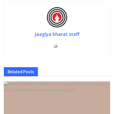
Jaaglya bharat staff
Related
Posts