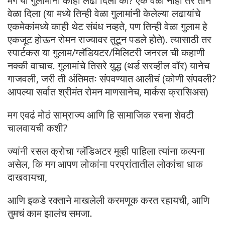
मग या गुलामांनी काही लढा दिला का? एक वेळा नाही तर तीन
वेळा दिला (या मध्ये तिन्ही वेळा गुलामांनी केलेल्या लढायांचे
एकमेकांमध्ये काही थेट संबंध नव्हते, पण तिन्ही वेळा गुलाम हे
एकजूट होऊन रोमन राज्यावर तुटून पडले होते). त्यासाठी तर
स्पार्टकस या गुलाम/ग्लॅडियटर/मिलिटरी जनरल ची कहाणी
नक्की वाचाच. गुलामांचे तिसरे युद्ध (थर्ड सरव्हील वॉर) यानेच
गाजवली, जरी ती अंतिमतः संपवण्यात आलीचं (कोणी संपवली?
आपल्या सर्वात श्रीमंत रोमन माणसानेच, मार्कस क्रासिअस)
मग एवढं मोठं साम्राज्य आणि हि सामाजिक रचना शेवटी
चालवायची कशी?
ज्यांनी रसल क्रोचा ग्लॅडिअटर मूव्ही पाहिला त्यांना कल्पना
असेल, कि मग आपण लोकांना परप्रांतातील लोकांचा धाक
दाखवायचा,
आणि इकडे रक्ताने माखलेली करमणूक करत रहायची, आणि
तुमचं काम झालंच समजा.