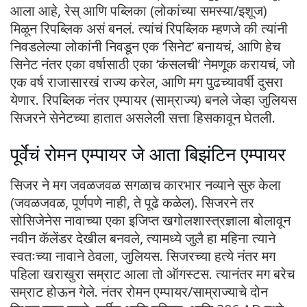
आला आहे, रेस् आणि पब्लिका (लोकांच्या समस्या/इशूज)
मिळून रिपब्लिक असं बनलं. त्यांचं रिपब्लिक म्हणजे की त्यांनी
निवडलेल्या लोकांनी निवडून एक ‘सिनेट’ बनायचं, आणि हेच
सिनेट नंतर एका वर्षासाठी एका ‘कंसलची’ नेमणूक करायचं, जो
एक वर्ष राजासारखं राज्य करेल, आणि मग पुढच्यावर्षी दुसरा
येणार. रिपब्लिक नंतर एम्पायर (साम्राज्य) बनले जेव्हा जुलियस
सिजरने सेनेटच्या हातात असलेली सत्ता हिसकावून घेतली.
पूर्वेचं रोमन एम्पायर जे आता बिझंटिन एम्पायर
सिजर ने मग जवळजवळ सगळाच कारभार नव्याने सुरु केला
(जवळजवळ, पूर्णपणे नाही, ते पूढे कळेल). सिजरने तर
सोसिजेनेस नावाच्या एका इजिप्त खगोलशास्त्रज्ञाला बोलावून
नवीन कॅलेंडर देखील बनवले, त्यामध्ये जुलै हा महिना त्याने
स्वतःच्या नावाने ठेवला, जुलियस. सिजरच्या हत्ये नंतर मग
पहिला खराखुरा सम्राट आला तो ऑगस्टस. त्यानंतर मग बरेच
सम्राट होऊन गेले. नंतर रोमन एम्पायर/साम्राज्याचे दोन