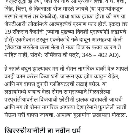
विलुप्तसुद्धा झाल्या, जसे की नॉर्थ आफ्रिकन हत्ती. वाघ, हत्ती,
सिंह, चित्ता, हे दिवसाला रोज मारले जायचे (या प्राण्यांकडून
मरणारे माणसं तर वेगळीच). याचा धाक इतका होता की मग या
‘बेस्टीआरी’ लोकांमध्ये आत्महत्येचं प्रमाण फार होतं. एकदा तर
29 सॅकसन कैद्यांनी (ज्यांना पुढच्या दिवशी प्राण्यांशी लढायचे
होते) एकमेकात ठरवून एकमेकांचे गळे दाबून आत्महत्या केली
(शेवटचा उरलेला कसा मेला ते नका विचारू फक्त कारण ते
माहित नाही, संदर्भ: ‘सीमॅकस ची पत्रे’, 345 – 402 AD).
हे सगळं बघुन झाल्यावर मग तो रोमन नागरिक बाकी वेळ आपलं
काही काम करेल किंवा घरी जाऊन एक झोप काढून येईल,
आणि मग वापस दुपारी ग्लॅडियटरची लढाई बघेल. या
लढायांमध्ये बऱ्याच वेळा रोमन साम्राज्याने मिळवलेल्या
परप्रांतीयांवरील विजयाची छोटीशी झलक दाखवली जायची
आणि मग तो रोमन नागरिक आपल्या देशप्रेमाने फुगलेली छाती
घेऊन घरी वापस जायचा, आपल्या गुलामांना छळायला मोकळा.
ख्रिस्चीयानीटी हा नवीन धर्म