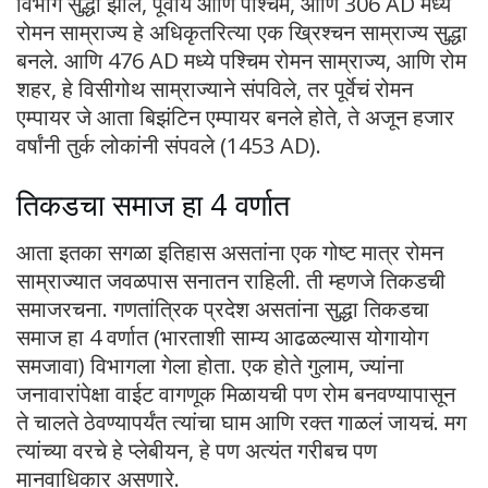
विभाग सुद्धा झाले, पूर्वीय आणि पश्चिम, आणि 306 AD मध्ये
रोमन साम्राज्य हे अधिकृतरित्या एक ख्रिश्चन साम्राज्य सुद्धा
बनले. आणि 476 AD मध्ये पश्चिम रोमन साम्राज्य, आणि रोम
शहर, हे विसीगोथ साम्राज्याने संपविले, तर पूर्वेचं रोमन
एम्पायर जे आता बिझंटिन एम्पायर बनले होते, ते अजून हजार
वर्षांनी तुर्क लोकांनी संपवले (1453 AD).
तिकडचा समाज हा 4 वर्णात
आता इतका सगळा इतिहास असतांना एक गोष्ट मात्र रोमन
साम्राज्यात जवळपास सनातन राहिली. ती म्हणजे तिकडची
समाजरचना. गणतांत्रिक प्रदेश असतांना सुद्धा तिकडचा
समाज हा 4 वर्णात (भारताशी साम्य आढळल्यास योगायोग
समजावा) विभागला गेला होता. एक होते गुलाम, ज्यांना
जनावारांपेक्षा वाईट वागणूक मिळायची पण रोम बनवण्यापासून
ते चालते ठेवण्यापर्यंत त्यांचा घाम आणि रक्त गाळलं जायचं. मग
त्यांच्या वरचे हे प्लेबीयन, हे पण अत्यंत गरीबच पण
मानवाधिकार असणारे.