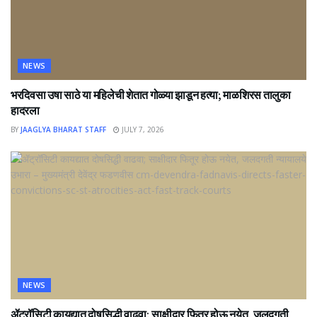
NEWS
भरदिवसा उषा साठे या महिलेची शेतात गोळ्या झाडून हत्या; माळशिरस तालुका
हादरला
BY
JAAGLYA BHARAT STAFF
JULY 7, 2026
NEWS
ॲट्रॉसिटी कायद्यात दोषसिद्धी वाढवा; साक्षीदार फितूर होऊ नयेत, जलदगती