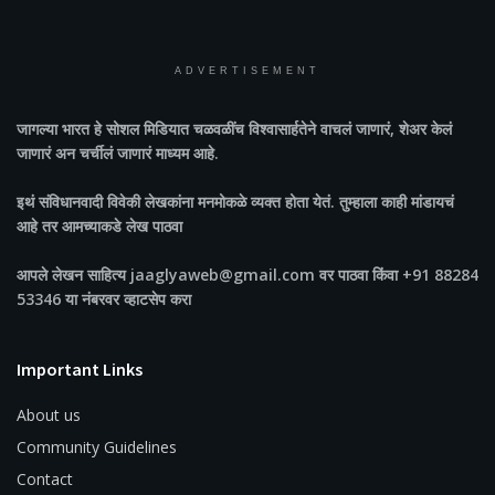
ADVERTISEMENT
जागल्या भारत
हे सोशल मिडियात चळवळींच विश्वासार्हतेने वाचलं जाणारं, शेअर केलं
जाणारं अन चर्चीलं जाणारं माध्यम आहे.
इथं संविधानवादी विवेकी लेखकांना मनमोकळे व्यक्त होता येतं. तुम्हाला काही मांडायचं
आहे तर आमच्याकडे लेख पाठवा
आपले लेखन साहित्य jaaglyaweb@gmail.com वर पाठवा किंवा +91 88284
53346 या नंबरवर व्हाटसेप करा
Important Links
About us
Community Guidelines
Contact