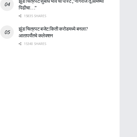
झुंड चित्रपट:सुबोध भावे ची पोस्ट ,”नागराज तू आमच्या
पिढीचा…”
15835 SHARES
झुंड चित्रपट बजेट:किती करोडमध्ये बनला?
आतापर्यँतचे कलेक्शन
15340 SHARES