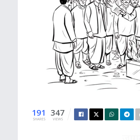
191
347
SHARES
VIEWS