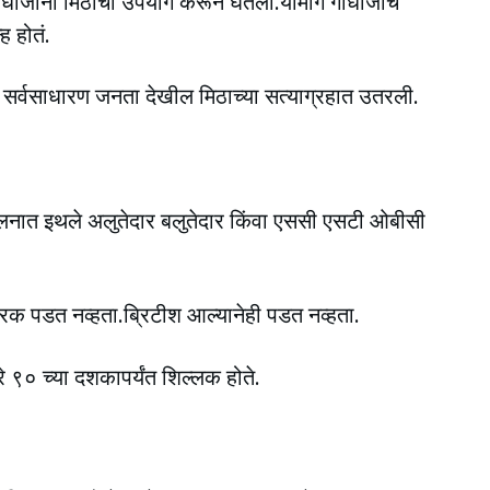
ांधीजींनी मिठाचा उपयोग करून घेतला.यामागे गांधीजींचे
ह होतं.
े सर्वसाधारण जनता देखील मिठाच्या सत्याग्रहात उतरली.
ंदोलनात इथले अलुतेदार बलुतेदार किंवा एससी एसटी ओबीसी
क पडत नव्हता.ब्रिटीश आल्यानेही पडत नव्हता.
तारे ९० च्या दशकापर्यंत शिल्लक होते.