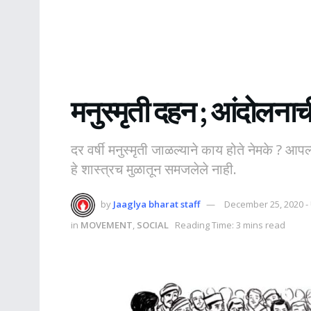
मनुस्मृती दहन ; आंदोलन
दर वर्षी मनुस्मृती जाळल्याने काय होते नेमके ? आप
हे शास्त्रच मुळातून समजलेले नाही.
by
Jaaglya bharat staff
December 25, 2020 -
in
MOVEMENT
,
SOCIAL
Reading Time: 3 mins read