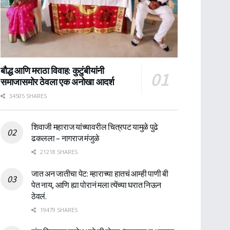
बौद्ध आणि मराठा विवाह: कुटुंबीयांनी
समाजासमोर ठेवला एक अनोखा आदर्श
34505 SHARES
शिवाजी महाराज यांच्यावरील चित्रपट यामुळे पुढे
ढकलला – नागराज मंजुळे
21218 SHARES
जात अन जातीचा पेट: म्हाराच्या हातचं आम्ही पाणी बी
पेत नाय, आणि ह्या पोरानं मला त्येंच्या घरात निऊन
ठेवलं.
19479 SHARES