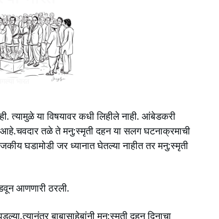
ाही. त्यामुळे या विषयावर कधी लिहीले नाही. आंबेडकरी
रज आहे.चवदार तळे ते मनु:स्मृती दहन या सलग घटनाक्रमाची
जकीय घडामोडी जर ध्यानात घेतल्या नाहीत तर मनु:स्मृती
 घडवून आणणारी ठरली.
या.त्यानंतर बाबासाहेबांनी मनु:स्मृती दहन दिनाचा