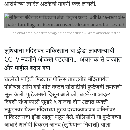
आरोपीच्या त्वरित अटकेची मागणी करू लागली.
ludhiana-temple-pakistan-flag-incident-accused-vikram anand-arrested
लुधियाना मंदिरावर पाकिस्तान चा झेंडा लावणाऱ्याची
CCTV मदतीने ओळख पटल्याने… अचानक से जज्बात
और माहौल बदल गया
घटनेची माहिती मिळताच पोलिस ताबडतोब मंदिरापर्यंत
पोहोचले आणि गर्दी शांत करून सीसीटीव्ही फुटेजची तपासणी
सुरू केली. फुटेजमध्ये दिसून आले की, घटनेच्या आदल्या
दिवशी संध्याकाळी सुमारे ५ वाजता दोन अज्ञात व्यक्ती
स्कूटरवर येऊन मंदिराच्या मुख्य दरवाज्याजवळ जमिनीवर
पाकिस्तानचा झेंडा लावून पळून गेले. पोलिसांनी या फुटेजच्या
आधारे आरोपी विक्रम आनंद (लुधियाना निवासी) याला