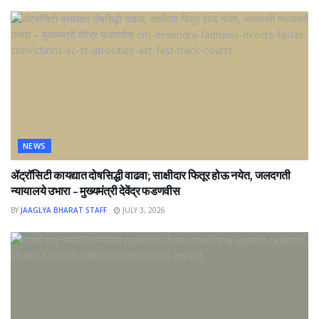
NEWS
ॲट्रॉसिटी कायद्यात दोषसिद्धी वाढवा; साक्षीदार फितूर होऊ नयेत, जलदगती
न्यायालये उभारा – मुख्यमंत्री देवेंद्र फडणवीस
BY
JAAGLYA BHARAT STAFF
JULY 3, 2026