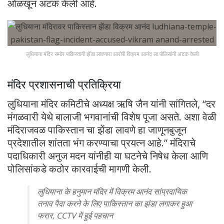
ओळखून अटक केली आहे.
लुधियाना मंदिर समोर पाकिस्तानी झेंडा लावणारा आरोपी विक्रम आनंद ला पोलिसांनी अटक केली
मंदिर प्रशासनाची प्रतिक्रिया
लुधियाना मंदिर कमिटीचे अध्यक्ष ऋषि जैन यांनी सांगितले, “दर
मंगळवारी येथे बालाजी भगवानांची विशेष पूजा असते. अशा वेळी
मंदिराजवळ पाकिस्तान चा झेंडा लावणे हा जाणूनबुजून
प्रदेशातील शांतता भंग करण्याचा प्रयत्न आहे.” मंदिराचे
पदाधिकारी अनुज मदन यांनीही या घटनेचे निषेध केला आणि
पोलिसांकडे कठोर कारवाईची मागणी केली.
लुधियाना के हनुमान मंदिर में विक्रम आनंद सांप्रदायिक
तनाव पैदा करने के लिए पाकिस्तान का झंडा लगाकर हुआ
फरार, CCTV में हुई पहचान