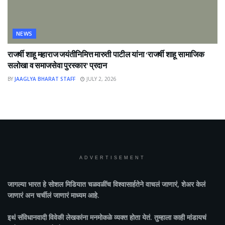
NEWS
राजर्षी शाहू महाराज जयंतीनिमित्त मारुती पाटील यांना ‘राजर्षी शाहू सामाजिक
सलोखा व समाजसेवा पुरस्कार’ प्रदान
BY
JAAGLYA BHARAT STAFF
JULY 2, 2026
ADVERTISEMENT
जागल्या भारत
हे सोशल मिडियात चळवळींच विश्वासार्हतेने वाचलं जाणारं, शेअर केलं
जाणारं अन चर्चीलं जाणारं माध्यम आहे.
इथं संविधानवादी विवेकी लेखकांना मनमोकळे व्यक्त होता येतं. तुम्हाला काही मांडायचं