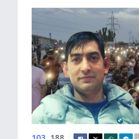
103
188