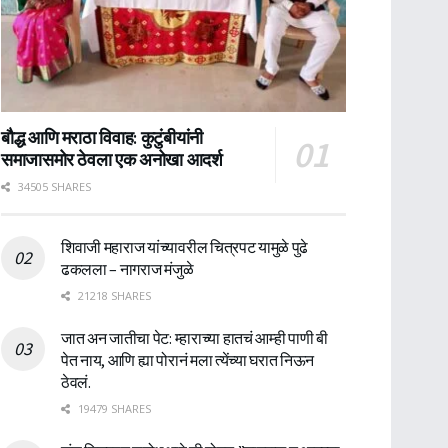
बौद्ध आणि मराठा विवाह: कुटुंबीयांनी
समाजासमोर ठेवला एक अनोखा आदर्श
34505 SHARES
शिवाजी महाराज यांच्यावरील चित्रपट यामुळे पुढे
ढकलला – नागराज मंजुळे
21218 SHARES
जात अन जातीचा पेट: म्हाराच्या हातचं आम्ही पाणी बी
पेत नाय, आणि ह्या पोरानं मला त्येंच्या घरात निऊन
ठेवलं.
19479 SHARES