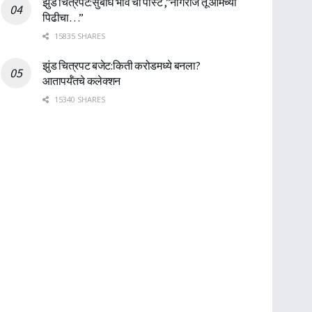
झुंड चित्रपट:सुबोध भावे ची पोस्ट ,”नागराज तू आमच्या
पिढीचा…”
15835 SHARES
झुंड चित्रपट बजेट:किती करोडमध्ये बनला?
आतापर्यँतचे कलेक्शन
15340 SHARES