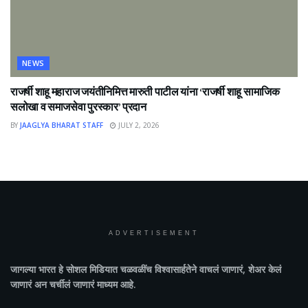
NEWS
राजर्षी शाहू महाराज जयंतीनिमित्त मारुती पाटील यांना ‘राजर्षी शाहू सामाजिक
सलोखा व समाजसेवा पुरस्कार’ प्रदान
BY
JAAGLYA BHARAT STAFF
JULY 2, 2026
ADVERTISEMENT
जागल्या भारत
हे सोशल मिडियात चळवळींच विश्वासार्हतेने वाचलं जाणारं, शेअर केलं
जाणारं अन चर्चीलं जाणारं माध्यम आहे.