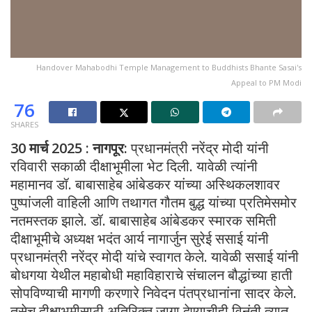
Handover Mahabodhi Temple Management to Buddhists Bhante Sasai's
Appeal to PM Modi
76
SHARES
30 मार्च 2025 : नागपूर:
प्रधानमंत्री नरेंद्र मोदी यांनी
रविवारी सकाळी दीक्षाभूमीला भेट दिली. यावेळी त्यांनी
महामानव डॉ. बाबासाहेब आंबेडकर यांच्या अस्थिकलशावर
पुष्पांजली वाहिली आणि तथागत गौतम बुद्ध यांच्या प्रतिमेसमोर
नतमस्तक झाले. डॉ. बाबासाहेब आंबेडकर स्मारक समिती
दीक्षाभूमीचे अध्यक्ष भदंत आर्य नागार्जुन सुरेई ससाई यांनी
प्रधानमंत्री नरेंद्र मोदी यांचे स्वागत केले. यावेळी ससाई यांनी
बोधगया येथील महाबोधी महाविहाराचे संचालन बौद्धांच्या हाती
सोपविण्याची मागणी करणारे निवेदन पंतप्रधानांना सादर केले.
तसेच दीक्षाभूमीसाठी अतिरिक्त जागा देण्याचीही विनंती त्यात