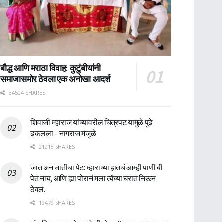
बौद्ध आणि मराठा विवाह: कुटुंबीयांनी
समाजासमोर ठेवला एक अनोखा आदर्श
34504 SHARES
शिवाजी महाराज यांच्यावरील चित्रपट यामुळे पुढे
ढकलला – नागराज मंजुळे
21218 SHARES
जात अन जातीचा पेट: म्हाराच्या हातचं आम्ही पाणी बी
पेत नाय, आणि ह्या पोरानं मला त्येंच्या घरात निऊन
ठेवलं.
19479 SHARES