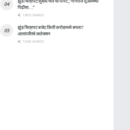
झुंड चित्रपट:सुबोध भावे ची पोस्ट ,”नागराज तू आमच्या
पिढीचा…”
15835 SHARES
झुंड चित्रपट बजेट:किती करोडमध्ये बनला?
आतापर्यँतचे कलेक्शन
15340 SHARES