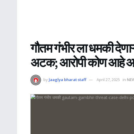
गौतम गंभीर ला धमकी देणाऱ
अटक; आरोपी कोण आहे 
by
Jaaglya bharat staff
April 27, 2025
in
NE