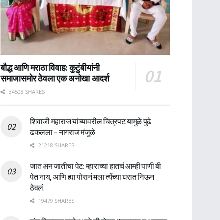
बौद्ध आणि मराठा विवाह: कुटुंबीयांनी
समाजासमोर ठेवला एक अनोखा आदर्श
34508 SHARES
शिवाजी महाराज यांच्यावरील चित्रपट यामुळे पुढे
ढकलला – नागराज मंजुळे
21218 SHARES
जात अन जातीचा पेट: म्हाराच्या हातचं आम्ही पाणी बी
पेत नाय, आणि ह्या पोरानं मला त्येंच्या घरात निऊन
ठेवलं.
19479 SHARES