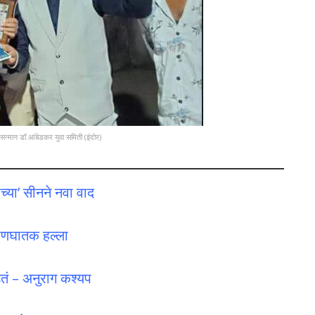
 सन्मान डॉ.आंबेडकर युवा समिती (इंदोर)
्या’ सीनने नवा वाद
्राणघातक हल्ला
तं – अनुराग कश्यप