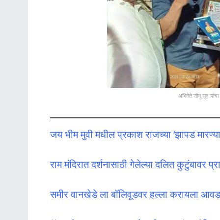
अभिनेते सोनू सूद यांचा
जय भीम मुवी मधील प्रकाश राजच्या ‘झापड मारण्याच
राम मंदिरात दर्शनासाठी गेलेल्या दलित कुटुंबावर प
समीर वानखेडे ला बॉलिवूडवर हल्ला करायला आवड