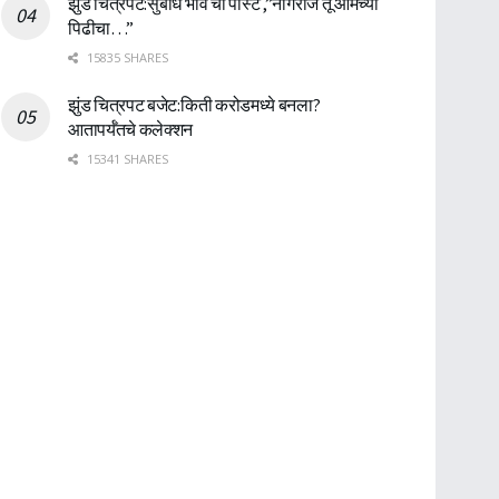
झुंड चित्रपट:सुबोध भावे ची पोस्ट ,”नागराज तू आमच्या
पिढीचा…”
15835 SHARES
झुंड चित्रपट बजेट:किती करोडमध्ये बनला?
आतापर्यँतचे कलेक्शन
15341 SHARES