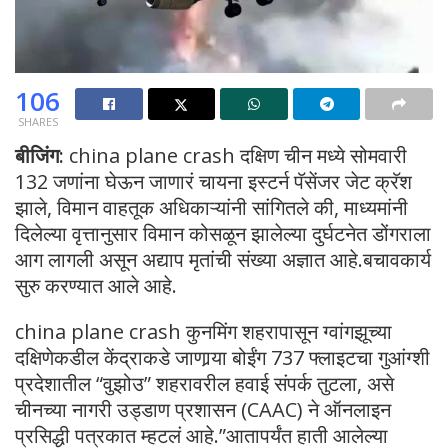
106
SHARES
बीजिंग:
china plane crash दक्षिण चीन मध्ये सोमवारी
132 जणांना घेऊन जाणारं चायना इस्टर्न पॅसेंजर जेट क्रॅश
झाले, विमान वाहतूक अधिकाऱ्यांनी सांगितले की, माध्यमांनी
दिलेल्या वृत्तानुसार विमान कोसळून झालेल्या दुर्घटनेत डोंगराला
आग लागली असून अद्याप मृतांची संख्या अज्ञात आहे.बचावकार्य
सुरु करण्यात आले आहे.
china plane crash कुनमिंग शहरापासून ग्वांगझूच्या
दक्षिणेकडील केंद्राकडे जाणार्‍या बोईंग 737 फ्लाइटचा गुआंग्शी
प्रदेशातील “वुझोउ” शहरावरील हवाई संपर्क तुटला, असे
चीनच्या नागरी उड्डाण प्रशासन (CAAC) ने ऑनलाइन
प्रसिद्धी पत्रकात म्हटलं आहे.”आतापर्यंत हाती आलेल्या