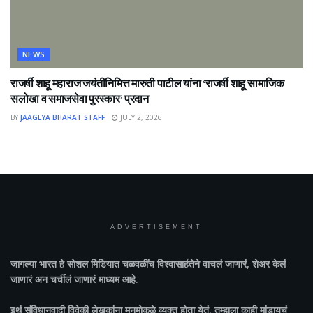
NEWS
राजर्षी शाहू महाराज जयंतीनिमित्त मारुती पाटील यांना ‘राजर्षी शाहू सामाजिक
सलोखा व समाजसेवा पुरस्कार’ प्रदान
BY
JAAGLYA BHARAT STAFF
JULY 2, 2026
ADVERTISEMENT
जागल्या भारत
हे सोशल मिडियात चळवळींच विश्वासार्हतेने वाचलं जाणारं, शेअर केलं
जाणारं अन चर्चीलं जाणारं माध्यम आहे.
इथं संविधानवादी विवेकी लेखकांना मनमोकळे व्यक्त होता येतं. तुम्हाला काही मांडायचं