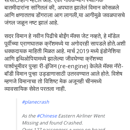
बातमीदारांना सांगितलं की, अपघात झालेलं विमान कोसळले
आणि क्षणाततच डोंगराला आग लागली,या आगीमुळे जवळपासचे
जंगल जळून नष्ट झालं आहे.
सदर विमान हे नवीन पिढीचे बोईंग मॅक्स जेट नव्हते, हे मॉडेल
पूर्वीच्या प्राणघातक क्रॅशमध्ये या अगोदरही सापडले होते.अशी
धक्कदायक माहिती मिळत आहे. मार्च 2019 मध्ये इंडोनेशिया
आणि इथिओपियामध्ये झालेल्या जीवघेण्या क्रॅशच्या
पार्श्वभूमीवर पुन्हा री-इंजिन (re-engine) केलेले मॅक्स नॅरो-
बॉडी विमान पुन्हा उड्डाणासाठी उतरवण्यात आले होते. विशेष
म्हणजे विमानाचा तो विशिष्ट मेक अजूनही चीनमध्ये
व्यावसायिक सेवेत परतला नाही.
#planecrash
As the
#Chinese
Eastern Airliner Went
Missing and found Crashed.
Over 127 passengers + were on board.