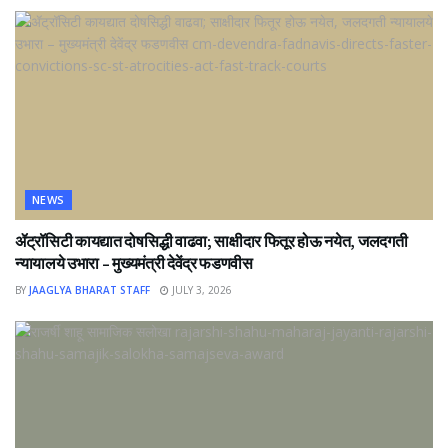
NEWS
ॲट्रॉसिटी कायद्यात दोषसिद्धी वाढवा; साक्षीदार फितूर होऊ नयेत, जलदगती
न्यायालये उभारा – मुख्यमंत्री देवेंद्र फडणवीस
BY
JAAGLYA BHARAT STAFF
JULY 3, 2026