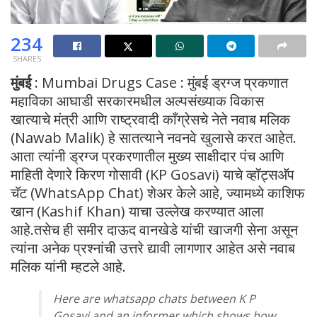
234
SHARES
मुंबई :
Mumbai Drugs Case : मुंबई ड्रग्ज प्रकणात
महाविका आघाडी सरकारमधील अल्पसंख्याक विकास
खात्याचे मंत्री आणि राष्ट्रवादी काँग्रेसचे नेते नवाब मलिक
(Nawab Malik) हे सातत्याने नवनवे खुलासे करत आहेत.
आता त्यांनी ड्रग्ज प्रकरणातील मुख्य साक्षीदार पंच आणि
माहिती देणारे किरण गोसावी (KP Gosavi) याचे व्हॉट्सअ‍ॅप
चॅट (WhatsApp Chat) शेअर केले आहे, ज्यामध्ये काशिफ
खान (Kashif Khan) याचा उल्लेख करण्यात आला
आहे.तसेच ही समीर दाऊद वानखेडे यांची खाजगी सेना असून
त्यांना अनेक प्रश्नांची उत्तरे द्यावी लागणार आहेत असे नवाब
मलिक यांनी म्हटले आहे.
Here are whatsapp chats between K P
Gosavi and an informer which shows how