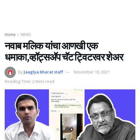
Home
NEWS
नवाब मलिक यांचा आणखी एक
धमाका,व्हॉट्सअ‍ॅप चॅट ट्विटरवर शेअर
by
Jaaglya bharat staff
November 16, 2021
Reading Time: 2 mins read