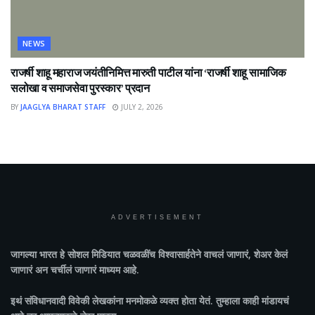
NEWS
राजर्षी शाहू महाराज जयंतीनिमित्त मारुती पाटील यांना ‘राजर्षी शाहू सामाजिक
सलोखा व समाजसेवा पुरस्कार’ प्रदान
BY
JAAGLYA BHARAT STAFF
JULY 2, 2026
ADVERTISEMENT
जागल्या भारत
हे सोशल मिडियात चळवळींच विश्वासार्हतेने वाचलं जाणारं, शेअर केलं
जाणारं अन चर्चीलं जाणारं माध्यम आहे.
इथं संविधानवादी विवेकी लेखकांना मनमोकळे व्यक्त होता येतं. तुम्हाला काही मांडायचं