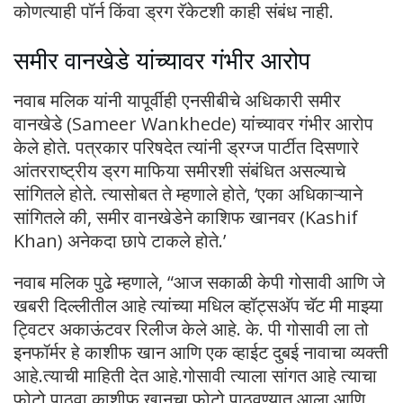
कोणत्याही पॉर्न किंवा ड्रग रॅकेटशी काही संबंध नाही.
समीर वानखेडे यांच्यावर गंभीर आरोप
नवाब मलिक यांनी यापूर्वीही एनसीबीचे अधिकारी समीर
वानखेडे (Sameer Wankhede) यांच्यावर गंभीर आरोप
केले होते. पत्रकार परिषदेत त्यांनी ड्रग्ज पार्टीत दिसणारे
आंतरराष्ट्रीय ड्रग माफिया समीरशी संबंधित असल्याचे
सांगितले होते. त्यासोबत ते म्हणाले होते, ‘एका अधिकाऱ्याने
सांगितले की, समीर वानखेडेने काशिफ खानवर (Kashif
Khan) अनेकदा छापे टाकले होते.’
नवाब मलिक पुढे म्हणाले, “आज सकाळी केपी गोसावी आणि जे
खबरी दिल्लीतील आहे त्यांच्या मधिल व्हॉट्सअ‍ॅप चॅट मी माझ्या
ट्विटर अकाऊंटवर रिलीज केले आहे. के. पी गोसावी ला तो
इनफॉर्मर हे काशीफ खान आणि एक व्हाईट दुबई नावाचा व्यक्ती
आहे.त्याची माहिती देत आहे.गोसावी त्याला सांगत आहे त्याचा
फोटो पाठवा.काशीफ खानचा फोटो पाठवण्यात आला.आणि