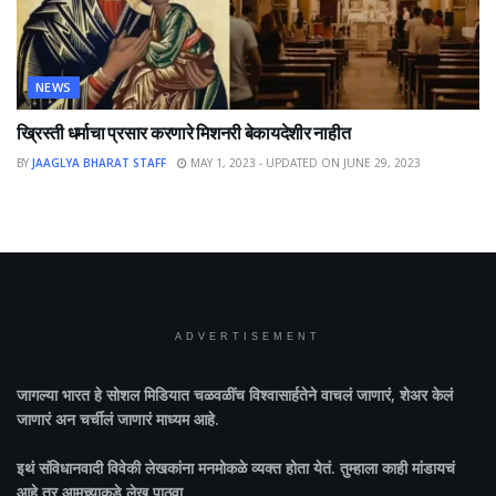
NEWS
ख्रिस्ती धर्माचा प्रसार करणारे मिशनरी बेकायदेशीर नाहीत
BY
JAAGLYA BHARAT STAFF
MAY 1, 2023 - UPDATED ON JUNE 29, 2023
ADVERTISEMENT
जागल्या भारत
हे सोशल मिडियात चळवळींच विश्वासार्हतेने वाचलं जाणारं, शेअर केलं
जाणारं अन चर्चीलं जाणारं माध्यम आहे.
इथं संविधानवादी विवेकी लेखकांना मनमोकळे व्यक्त होता येतं. तुम्हाला काही मांडायचं
आहे तर आमच्याकडे लेख पाठवा