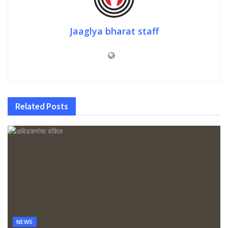
Jaaglya bharat staff
Related
Posts
NEWS