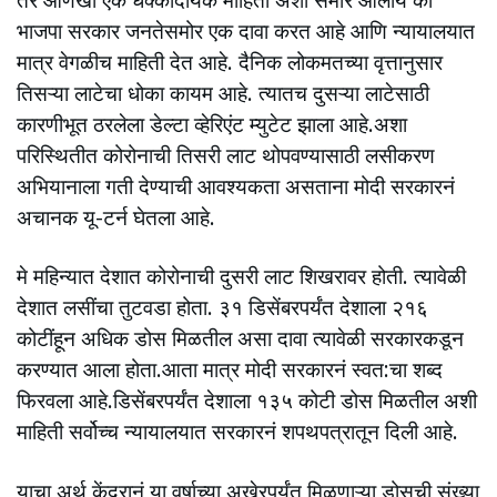
भाजपा सरकार जनतेसमोर एक दावा करत आहे आणि न्यायालयात
मात्र वेगळीच माहिती देत आहे. दैनिक लोकमतच्या वृत्तानुसार
तिसऱ्या लाटेचा धोका कायम आहे. त्यातच दुसऱ्या लाटेसाठी
कारणीभूत ठरलेला डेल्टा व्हेरिएंट म्युटेट झाला आहे.अशा
परिस्थितीत कोरोनाची तिसरी लाट थोपवण्यासाठी लसीकरण
अभियानाला गती देण्याची आवश्यकता असताना मोदी सरकारनं
अचानक यू-टर्न घेतला आहे.
मे महिन्यात देशात कोरोनाची दुसरी लाट शिखरावर होती. त्यावेळी
देशात लसींचा तुटवडा होता. ३१ डिसेंबरपर्यंत देशाला २१६
कोटींहून अधिक डोस मिळतील असा दावा त्यावेळी सरकारकडून
करण्यात आला होता.आता मात्र मोदी सरकारनं स्वत:चा शब्द
फिरवला आहे.डिसेंबरपर्यंत देशाला १३५ कोटी डोस मिळतील अशी
माहिती सर्वोच्च न्यायालयात सरकारनं शपथपत्रातून दिली आहे.
याचा अर्थ केंद्रानं या वर्षाच्या अखेरपर्यंत मिळणाऱ्या डोसची संख्या