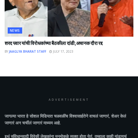
NEWS
शरद पवार यांची विरोधकांच्या बैठकीला दांडी;अचानक दौरा रद्द
BY
JAAGLYA BHARAT STAFF
JULY 17, 2023
ADVERTISEMENT
जागल्या भारत
हे सोशल मिडियात चळवळींच विश्वासार्हतेने वाचलं जाणारं, शेअर केलं
जाणारं अन चर्चीलं जाणारं माध्यम आहे.
इथं संविधानवादी विवेकी लेखकांना मनमोकळे व्यक्त होता येतं. तुम्हाला काही मांडायचं