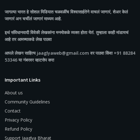
जागल्या भारत
हे सोशल मिडियात चळवळींच विश्वासार्हतेने वाचलं जाणारं, शेअर केलं
जाणारं अन चर्चीलं जाणारं माध्यम आहे.
इथं संविधानवादी विवेकी लेखकांना मनमोकळे व्यक्त होता येतं. तुम्हाला काही मांडायचं
आहे तर आमच्याकडे लेख पाठवा
आपले लेखन साहित्य jaaglyaweb@gmail.com वर पाठवा किंवा +91 88284
53346 या नंबरवर व्हाटसेप करा
Important Links
About us
Community Guidelines
Contact
Privacy Policy
Refund Policy
Support Jaaglya Bharat