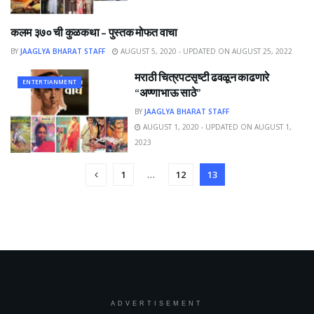
कलम ३७० ची कुळकथा – पुस्तक मोफत वाचा
ART & LITERATURE
BY
JAAGLYA BHARAT STAFF
AUGUST 5, 2020 - UPDATED ON AUGUST 25, 2022
मराठी चित्रपटसृष्टी ढवळून काढणारे
ENTERTIANMENT
“अण्णाभाऊ साठे”
BY
JAAGLYA BHARAT STAFF
AUGUST 1, 2020 - UPDATED ON AUGUST 1,
2023
1
…
12
13
ADVERTISEMENT